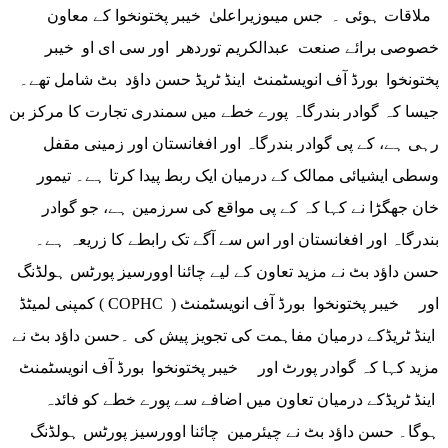
ملاقات ہوئی ۔ جس میںوزیراعلیٰ خیبر پختونخوا کے معاون
خصوصی برائے صنعت عبدالکریم توردھر اور سی ای او خیبر
پختونخوا بورڈ آف انویسٹمنٹ اینڈ ٹریڈ حسن داؤد بٹ شامل تھے۔
جیسا کہ گوادر بندرگاہ پورے خطے میں سمندری تجارت کا مرکز بن
رہی ہے، کے پی گوادر بندرگاہ اور افغانستان اور زمینی مقفل
وسطی ایشیائی ممالک کے درمیان ایک ربط پیدا کرتا ہے۔ تیمور
خان جھگڑا نے کہا کہ کے پی مواقع کی سرزمین ہے، جو گوادر
بندرگاہ اور افغانستان اور اس سے آگے تک رابطے کا زریعہ ہے۔
حسن داؤد بٹ نے مزید تعاون کے لیے چائنا اوورسیز پورٹس ہولڈنگ
کمپنی لمیٹڈ ( COPHC ) اور خیبر پختونخوا بورڈ آف انویسٹمنٹ
اینڈ ٹریڈکے درمیان مفاہمت کی تجویز پیش کی ۔حسن داؤد بٹ نے
مزید کہا کہ گوادر پورٹ اور خیبر پختونخوا بورڈ آف انویسٹمنٹ
اینڈ ٹریڈکے درمیان تعاون میں اضافے سے پورے خطے کو فائدہ
ہوگا۔ حسن داؤد بٹ نے چیئرمین چائنا اوورسیز پورٹس ہولڈنگ