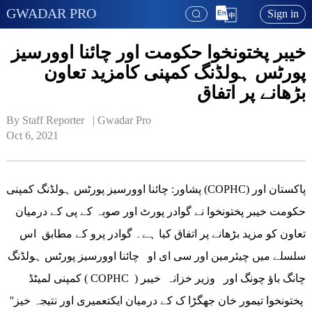
GWADAR PRO
Sign in
خیبر پختونخوا حکومت اور چائنا اوورسیز
پورٹس ہولڈنگ کمپنی کامزید تعاون
بڑھانے پر اتفاق
By Staff Reporter   | 
Gwadar Pro
Oct 6, 2021
پشاور: چائنا اوورسیز پورٹس ہولڈنگ کمپنی (COPHC) پاکستان اور
حکومت خیبر پختونخوا نے گوادر پورٹ اور صوبہ کے پی کے درمیان
تعاون کو مزید بڑھانے پر اتفاق کیا ہے۔ گوادر پرو کے مطابق اس
سلسلے میں چیئرمین اور سی ای او چائنا اوورسیز پورٹس ہولڈنگ
کمپنی لمیٹڈ ( COPHC ) چانگ باؤ چونگ اور وزیر خزانہ خیبر
پختونخوا تیمور خان جھگڑا ک کے درمیان ایکتعمیری اور نتیجہ خیز''