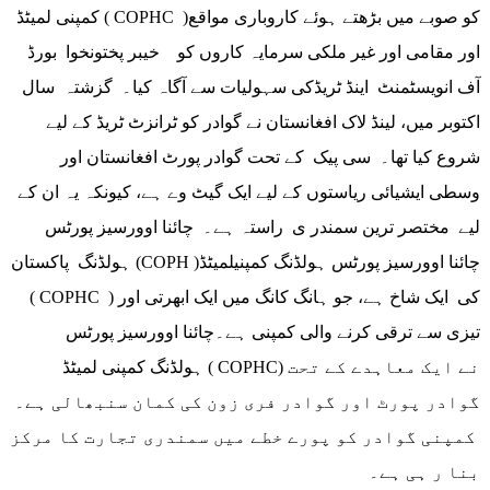
کمپنی لمیٹڈ ( COPHC )کو صوبے میں بڑھتے ہوئے کاروباری مواقع
اور مقامی اور غیر ملکی سرمایہ کاروں کو خیبر پختونخوا بورڈ
آف انویسٹمنٹ اینڈ ٹریڈکی سہولیات سے آگاہ کیا۔ گزشتہ سال
اکتوبر میں، لینڈ لاک افغانستان نے گوادر کو ٹرانزٹ ٹریڈ کے لیے
شروع کیا تھا۔ سی پیک کے تحت گوادر پورٹ افغانستان اور
وسطی ایشیائی ریاستوں کے لیے ایک گیٹ وے ہے، کیونکہ یہ ان کے
لیے مختصر ترین سمندر ی راستہ ہے۔ چائنا اوورسیز پورٹس
ہولڈنگ پاکستان (COPH )چائنا اوورسیز پورٹس ہولڈنگ کمپنیلمیٹڈ
( COPHC ) کی ایک شاخ ہے، جو ہانگ کانگ میں ایک ابھرتی اور
تیزی سے ترقی کرنے والی کمپنی ہے۔چائنا اوورسیز پورٹس
ہولڈنگ کمپنی لمیٹڈ ( COPHC) نے ایک معاہدے کے تحت
گوادر پورٹ اور گوادر فری زون کی کمان سنبھالی ہے۔
کمپنی گوادر کو پورے خطے میں سمندری تجارت کا مرکز
بنا ر ہی ہے۔