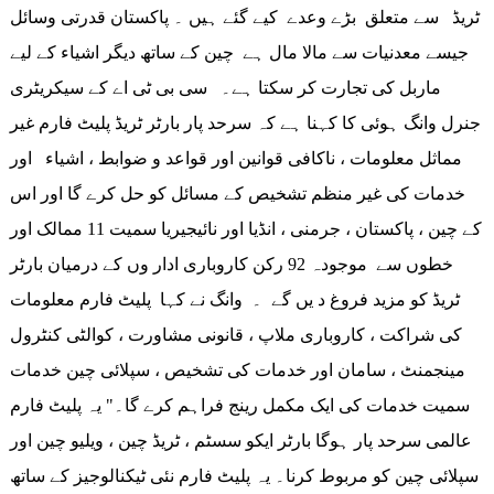
ٹریڈ سے متعلق بڑے وعدے کیے گئے ہیں ۔ پاکستان قدرتی وسائل
جیسے معدنیات سے مالا مال ہے چین کے ساتھ دیگر اشیاء کے لیے
ماربل کی تجارت کر سکتا ہے۔ سی بی ٹی اے کے سیکریٹری
جنرل وانگ ہوئی کا کہنا ہے کہ سرحد پار بارٹر ٹریڈ پلیٹ فارم غیر
مماثل معلومات ، ناکافی قوانین اور قواعد و ضوابط ، اشیاء اور
خدمات کی غیر منظم تشخیص کے مسائل کو حل کرے گا اور اس
کے چین ، پاکستان ، جرمنی ، انڈیا اور نائیجیریا سمیت 11 ممالک اور
خطوں سے موجودہ 92 رکن کاروباری ادار وں کے درمیان بارٹر
ٹریڈ کو مزید فروغ د یں گے ۔ وانگ نے کہا پلیٹ فارم معلومات
کی شراکت ، کاروباری ملاپ ، قانونی مشاورت ، کوالٹی کنٹرول
مینجمنٹ ، سامان اور خدمات کی تشخیص ، سپلائی چین خدمات
سمیت خدمات کی ایک مکمل رینج فراہم کرے گا۔" یہ پلیٹ فارم
عالمی سرحد پار ہوگا بارٹر ایکو سسٹم ، ٹریڈ چین ، ویلیو چین اور
سپلائی چین کو مربوط کرنا۔ یہ پلیٹ فارم نئی ٹیکنالوجیز کے ساتھ