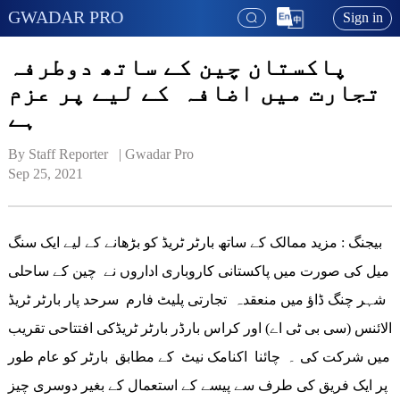
GWADAR PRO
Sign in
پاکستان چین کے ساتھ دوطرفہ
تجارت میں اضافہ کے لیے پر عزم
ہے
By Staff Reporter   | 
Gwadar Pro
Sep 25, 2021
بیجنگ : مزید ممالک کے ساتھ بارٹر ٹریڈ کو بڑھانے کے لیے ایک سنگ
میل کی صورت میں پاکستانی کاروباری اداروں نے چین کے ساحلی
شہر چنگ ڈاؤ میں منعقدہ تجارتی پلیٹ فارم سرحد پار بارٹر ٹریڈ
الائنس (سی بی ٹی اے) اور کراس بارڈر بارٹر ٹریڈکی افتتاحی تقریب
میں شرکت کی ۔ چائنا اکنامک نیٹ کے مطابق بارٹر کو عام طور
پر ایک فریق کی طرف سے پیسے کے استعمال کے بغیر دوسری چیز