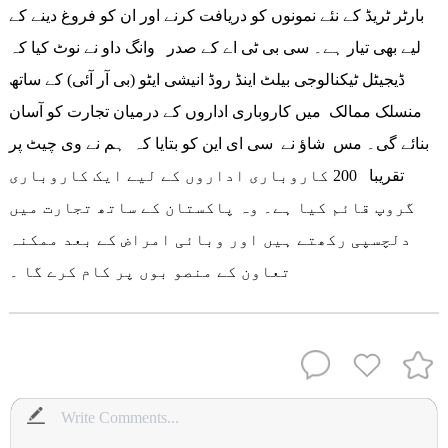
بارٹر ٹریڈ کے نئے نمونوں کو دریافت کرنے اور ان کو فروغ دینے کے
لیے بھی تیار ہے۔ سی بی ٹی اے کے صدر وانگ داو نے نوٹ کیا کہ
ڈیجیٹل ٹیکنالوجی بیلٹ اینڈ روڈ انیشی ایٹو (بی آر آئی) کے ساتھ
منسلک ممالک میں کاروباری اداروں کے درمیان تجارت کو آسان
بنائے گی۔ مس شاؤ نے سی ای این کو بتایا کہ ہم نے وی چیٹ پر
تقریبا 200 کاروباری اداروں کے لیے ایک کاروباری
گروپ قائم کیا ہے۔ وہ پاکستان کے ساتھ تجارت میں
دلچسپی رکھتے ہیں اور وبائی امراض کے بعد ممکنہ
تعاون کے منصو بوں پر کام کرے گا ۔