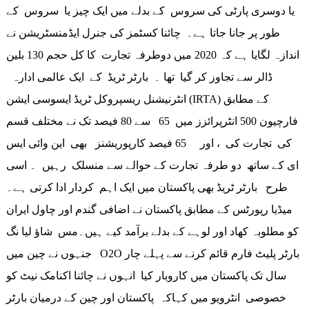
یا دوسری پارٹی کی سروس کے بدلے میں ایک چیز یا سروس کے
طور پر جانا جاتا ہے۔ چائنا کسٹمز کی جنرل ایڈمنسٹریشن نے
اندازہ لگایا ہے کہ 2020 میں دوطرفہ تجارت کا کل حجم 130 بلین
ڈالر سے تجاوز کر گیا تھا ۔ بارٹر ٹریڈ کے ایک عالمی ادارہ
انٹرنیشنل ریسپروکل ٹریڈ ایسوسی ایشن (IRTA) کے مطابق
فارچیون 500 انٹرپرائزز میں 65 سے 80 فیصد تک نے مختلف قسم
کی تجارت کی ، اور 65 فیصد کارپوریشنز بھی این وائی ایس
ای کے ساتھ دو طرفہ تجارت کے حوالے سے منسلک رہیں ۔ اسی
طرح بارٹر ٹریڈ بھی پاکستان میں ایک اہم کردار ادا کرتی ہے۔
میڈیا رپورٹس کے مطابق پاکستان نے اضافی گندم اور چاول ایران
کو مطلوبہ کھاد اور لوہے کے بدلے برآمد کیے ہیں۔مس شاؤ لیا نگ
جنہوں نے چین میں O2O بارٹر پلیٹ فارم قائم کرنے سے پہلے چار
سال تک پاکستان میں کاروبار کیا انہوں نے چائنا اکنامک نیٹ کو
خصوصی انٹرویو میں کہاکہ پاکستان اور چین کے درمیان بارٹر