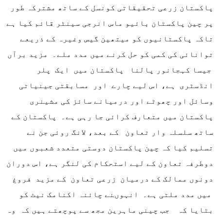
پاکستان زرعی تحقیقاتی کونسل کے ساتھ مشترکہ طور
پر چین پاکستان بائیو ماس انرجی سینٹر قائم کیا ہے
تاکہ پاکستانیوں کو میتھین گیس وغیرہ کے ذریعے
توانائی کی کمی کو حل کرنے میں مدد ملے۔ مزید برآں
جیسا کہجانور پالنا پاکستان میں ایک پلر
انڈسٹری ہے، اس لیے چارے اور مسابقتی جینیاتی
وسائل اور چھوٹے اور درمیانے سائز کی مشینری
پاکستان میں متعارف کرائی جا رہی ہے۔ پاکستان کے
ساتھ سلسلہ وار تعاون کے بعد، لانگ روئی جن نے
تسلیم کیا کہ چین پاکستان دوستی متعدد شعبوں میں
دوطرفہ تعاون کے لیے استحکام کی لنگر ہے، اس دوران
دونوں ممالک کے درمیان زرعی تعاون کے مزید فروغ
میں مدد ملتی ہے۔ انہوںنے چائنہ اکنامک نیٹ کو
بتایا کہ جب چینی ماہرین مجھ سے پوچھتے ہیں کہ وہ