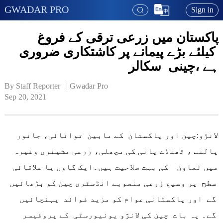
GWADAR PRO
Sign in
پاکستان میں زرعی ترقی کے فروغ
کیلئے بڑے پیمانے پر کاشتکاری ضروری
ہے ،چینی سکالر
By Staff Reporter   | 
Gwadar Pro
Sep 20, 2021
لانژو:چین اور پاکستان کے مابین توانائی، جانور
پالنے ، ٹھنڈے پانی کی مچھلی، زرعی مشینری وغیرہ
میں تعاون کی بہت صلاحیت ہیں۔ایک گاوں یا علاقائی
سطح پر وسیع زرعی منصوبے انڈسٹری چین کو بڑھائیں
گے اور پاکستانی عوام کو مزید فوائد پہنچائیں
گے۔ یہ بات چین کی لانژو یونیورسٹی کے پروفیسر