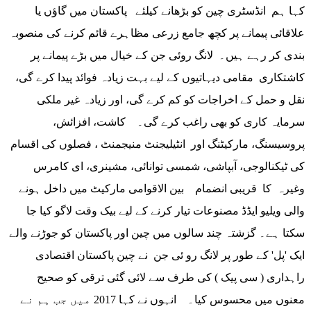
کہا ہم انڈسٹری چین کو بڑھانے کیلئے پاکستان میں گاؤں یا
علاقائی پیمانے پر کچھ جامع زرعی مظاہرے قائم کرنے کی منصوبہ
بندی کر رہے ہیں۔ لانگ روئی جن کے خیال میں بڑے پیمانے پر
کاشتکاری مقامی دیہاتیوں کے لیے بہت زیادہ فوائد پیدا کرے گی،
نقل و حمل کے اخراجات کو کم کرے گی، اور زیادہ غیر ملکی
سرمایہ کاری کو بھی راغب کرے گی۔ کاشت، افزائش،
پروسیسنگ، مارکیٹنگ اور انٹیلیجنٹ منیجمنٹ ، فصلوں کی اقسام
کی ٹیکنالوجی، آبپاشی، شمسی توانائی، مشینری، ای کامرس
وغیرہ کا قریبی انضمام بین الاقوامی مارکیٹ میں داخل ہونے
والی ویلیو ایڈڈ مصنوعات تیار کرنے کے لیے بیک وقت لاگو کیا جا
سکتا ہے۔ گزشتہ چند سالوں میں چین اور پاکستان کو جوڑنے والے
ایک 'پل' کے طور پر لانگ رو ئی جن نے چین پاکستان اقتصادی
راہداری ( سی پیک ) کی طرف سے لائی گئی ترقی کو صحیح
معنوں میں محسوس کیا۔ انہوں نے کہا 2017 میں جب ہم نے