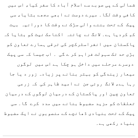
شمالی کے پی صوبے سے اسلام آباد کا سفر کیا، اس میں
کافی وقت لگا۔ میرے دوست نے ابھی مجھے بتایا، سی
پیک کے تحت بننے والی سڑک نے وقت کا دورانیہ بہت
کم کردیا ہے۔ لانگ نے چائنہ اکنامک نیٹ کو بتایا کہ
پاکستان میں انفراسٹرکچر کی ترقی ہمارے تعاون کو
بڑی حد تک سہولت فراہم کر ے گی ۔ اب جیسا کہ سی پیک
دوسرے مرحلے میں داخل ہو چکا ہے اس میں لوگوں
میعار زیندگی کو بہتر بنانے پر زیادہ زور د یا جا
رہا ہے، لانگ روئی جن نے امید ظاہر کی کہ زرعی
تعاون چین اور پاکستان کے درمیان لوگوں کے درمیان
تعلقات کو مزید مضبوط بنانے میں مدد کرے گا۔ سی
پیک کے تحت بنیادی ڈھانچے کے منصوبوں نے ایک مضبوط
بنیاد رکھی ہے۔