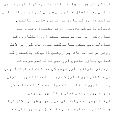
لونگ روئی جن نے چائنہ اکنامک نیٹ کو انٹرویو میں
بتائی ۔فی الحال لانگ روئی جن کی ٹیم اپنے پاکستانی
شراکت داروں کے ساتھ توانائی، جانور پالنے ،
ٹھنڈے پانی کی مچھلی، زرعی مشینری وغیرہ میں
تعاون کر رہی ہے،تربیتی سیشن اور اہلکاروں کے
تبادلے بھی ممکن بنائے گئے ہیں۔ خاص طور پر لانگ
روئی جن نے اس بات پر روشنی ڈالی کہ پاکستان کے
شمالی پہاڑی علاقوں اور چین کے گانسو صوبے کے
درمیان جغرافیہ اور موسم کی مماثلت نے ٹیکنالوجی
کی منتقلی اور تعاون کے زیادہ امکانات پیدا کرتی
ہے۔ انہوں نے فائدہ کے حوالے سے کہا مماثلت کی
بنیاد پر، بہت سی ترقی یافتہ چینی زرعی
ٹیکنالوجیز کو پاکستان میں فوری طور پر لاگو کیا
جا سکتا ہے۔معلوم ہوا ہے کہ لانژو یونیورسٹی نے