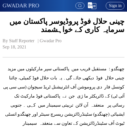
GWADAR PRO
Sign in
چینی حلال فوڈ پروڈیوسر پاکستان میں
سرمایہ کاری کے خواہشمند
By Staff Reporter   | 
Gwadar Pro
Sep 18, 2021
چھنگدو : مستقبل قریب میں پاکستانی سپر مارکیٹوں میں مزید
چینی حلال فوڈ دیکھی جائے گی۔ یہ بات حلال فوڈ کمیٹی، چائنا
کونسل فار دی پروموشن آف انٹرنیشنل ٹریڈ سیچوان (سی سی پی
آئی ٹی) کے ڈائریکٹر ما ژی جن نے پاکستانی فوڈ مارکیٹ تک
رسائی پر منعقدہ آن لائن تربیتی سیمینار میں کہی ۔ جنوبی
ایشیائی (چھنگدو) سٹینڈرڈائزیشن ریسرچ سینٹر اور چھنگدو انسٹی
ٹیوٹ آف سٹینڈرڈائزیشن کے تعاون سے منعقدہ سیمینار