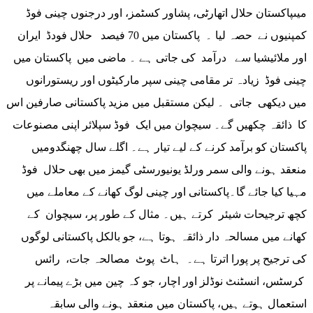
میںپاکستان حلال اتھارٹی، پشاور کسٹمز، اور درجنوں چینی فوڈ
کمپنیوں نے حصہ لیا ۔ پاکستان میں 70 فیصد حلال فودڈ ایران
اور ملائیشیا سے درآمد کی جاتی ہے ۔ ماضی میں پاکستان میں
چینی فوڈ زیادہ تر مقامی چینی سپر مارکیٹوں اور ریستورانوں
میں دیکھی جاتی ۔ لیکن مستقبل میں مزید پاکستانی صارفین اس
کا ذائقہ چکھیں گے۔ سیچوان میں ایک فوڈ سپلائر اپنی مصنوعات
پاکستان کو برآمد کرنے کے لیے تیار ہے۔ اگلے سال چھنگدومیں
منعقد ہونے والی سمر ورلڈ یونیورسٹی گیمز میں بھی حلال فوڈ
مہیا کیا جائے گا۔پاکستانی اور چینی لوگ کھانے کے معاملے میں
کچھ ترجیحات شیئر کرتے ہیں۔ مثال کے طور پر، سیچوان کے
کھانے میں مسالحہ دار ذائقہ ہوتا ہے، جو بالکل پاکستانی لوگوں
کی ترجیح پر پورا اترتا ہے۔ ہاٹ پوٹ مصالحہ جات، رائس
کرسٹس، انسٹنٹ نوڈلز اور اچار، جو کہ چین میں بڑے پیمانے پر
استعمال ہوتے ہیں، پاکستان میں منعقد ہونے والی سابقہ