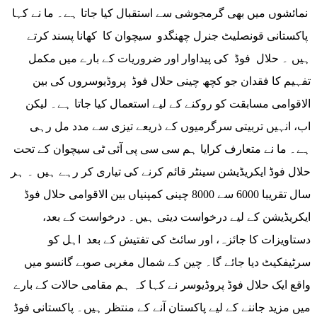
نمائشوں میں بھی گرمجوشی سے استقبال کیا جاتا ہے۔ ما نے کہا
پاکستانی قونصلیٹ جنرل چھنگدو سیچوان کا کھانا پسند کرتے
ہیں ۔ حلال فوڈ کی پیداوار اور ضروریات کے بارے میں مکمل
تفہیم کا فقدان جو کچھ چینی حلال فوڈ پروڈیوسروں کی بین
الاقوامی مسابقت کو روکنے کے لیے استعمال کیا جاتا ہے۔ لیکن
اب، انہیں تربیتی سرگرمیوں کے ذریعے تیزی سے مدد مل رہی
ہے۔ ما نے متعارف کرایا ہم سی سی پی آئی ٹی سیچوان کے تحت
حلال فوڈ ایکریڈیشن سینٹر قائم کرنے کی تیاری کر رہے ہیں ۔ ہر
سال تقریبا 6000 سے 8000 چینی کمپنیاں بین الاقوامی حلال فوڈ
ایکریڈیشن کے لیے درخواست دیتی ہیں۔ درخواست کے بعد،
دستاویزات کا جائزہ، اور سائٹ کی تفتیش کے بعد اہل کو
سرٹیفکیٹ دیا جائے گا۔ چین کے شمال مغربی صوبے گانسو میں
واقع ایک حلال فوڈ پروڈیوسر نے کہا کہ ہم مقامی حالات کے بارے
میں مزید جاننے کے لیے پاکستان آنے کے منتظر ہیں۔ پاکستانی فوڈ