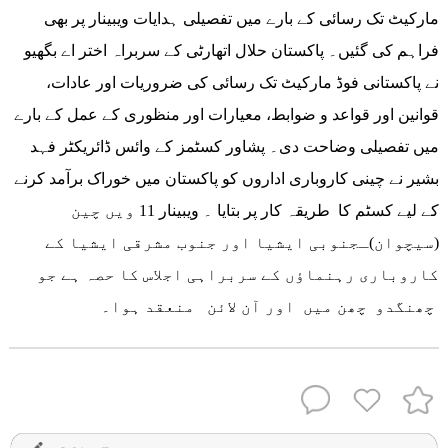
مارکیٹ تک رسائی کے بارے میں تفصیلی ہدایات ویبینار پر بھی
فراہم کی گئیں۔ پاکستان حلال اتھارٹی کے سربراہ اختر اے بگھیو
نے پاکستانی فوڈ مارکیٹ تک رسائی کی ضروریات اور عادات،
قوانین اور قواعد و ضوابط، معیارات اور منظوری کے عمل کے بارے
میں تفصیلی وضاحت دی۔ پشاور کسٹمز کے وائس ڈائریکٹر فہد
بشیر نے چینی کاروباری اداروں کو پاکستان میں خوراک برآمد کرنے
کے لیے کسٹم کا طریقہ کار پر بتایا ۔ ویبینار 11 ویں چین
(سیچوان)ـجنوبی ایشیا اور جنوب مشرقی ایشیا کے
کاروباری رہنماؤں کے سربراہی اجلاس کا حصہ ہے جو
چھنگدو چھن میں اور آن لائن منعقد ہوا۔