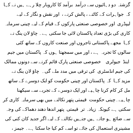
گزشتہ دو دہائیوں سے درآمد برآمد کا کاروبار چلا رہے ہیں نے کہا
کہ جواہرات کے کاٹنے ، پالش کرنے ، اور نقش و نگار کے لیے
لیپڈری اور خصوصی صنعتی پارکوں کے قیام کے لیے چینی سرمایہ
کاری کی بڑی تعداد پاکستان لائی جا سکتی ہے۔ چاؤ لان ینگ نے
کہا مجھے پاکستانی تاجروں اور صنعت کاروں کے ساتھ کئی
سالوں کا تجربہ ہے ، اور میں سمجھتا ہوں کہ پاکستان میں جیم
اینڈ جیولری خصوصی صنعتی پارک قائم کرنے سے دونوں ممالک
کی جیم انڈسٹری کی ترقی میں مدد ملے گی۔ چاؤ لان ینگ نے
مزید کہا کہ پاکستان اور چینی حکومت کو ایک دوسرے کے ساتھ
مل کر کام کرنا چاہیے اور ایک دوسرے کے تجربے سے سیکھنا
چاہیے۔چینی حکومت قیمتی پتھر نکالنے میں بھی سرمایہ کاری کر
سکتی ہے کیونکہ زیادہ تر قیمتی پتھر اندھا دھند دھماکے کی وجہ
سے ضائع ہو جاتے ہیں جنہیں نکالنے کے لیے اگر جدید کان کنی کی
مشینری استعمال کی جائے تو اسے کم کیا جا سکتا ہے۔ جیمز ،