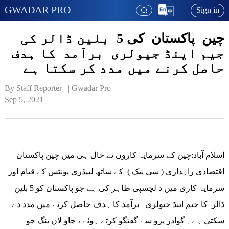
GWADAR PRO
Sign in
چین پاکستان کی 5 بلین ڈالر کی
جیم اینڈ جیولری برآمد کا ہدف
حاصل کرنے میں مدد کر سکتا ہے
By Staff Reporter   | 
Gwadar Pro
Sep 5, 2021
اسلام آباد:چین کے سرمایہ کاروں نے حال ہی میں چین پاکستان
اقتصادی راہداری ( سی پیک ) کے ساتھ لیپڈری یونٹس کے قیام اور
سرمایہ کاری میں د لچسپی ظاہر کی ہے جو پاکستان کو 5 بلین
ڈالر کا جیم اینڈ جیولری برآمد کا ہدف حاصل کرنے میں مدد دے
سکتی ہے۔ گوادر پرو سے گفتگو کرتے ہوئے ، چاؤ لان ینگ جو