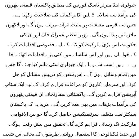
جیولری اینڈ منرلز ٹاسک فورس کے مطابق پاکستان قیمتی پتھروں
کی برآمد سے سالانہ 5 بلین ڈالر کمانے کی صلاحیت رکھتا ہے ،
جس سے قومی معیشت پر مثبت اثرات مرتب ہوں گے اور لاکھوں
ملازمتیں پیدا ہوں گی۔ وزیر اعظم عمران خان اور ان کی
حکومت اس بڑی مارکیٹ کو لانے کے لیے خصوصی اقدامات کرنے
کے خواہاں ہیں اور اس سلسلے میں کئی بڑے اقدامات اٹھائے جا
رہے ہیں۔سب سے پہلے ایک جیولری سٹی قائم کیا جائے گا جس
میں تمام وسائل ہوں گے ، اس شعبے کو درپیش مسائل کو حل
کرنے اور سرمایہ کاروں کو مراعات فراہم کرنے کے لیے ایک سٹاپ
آپریشن فراہم کریں گے۔ پاکستانی سفارتخانے ان قیمتی پتھروں
کی برآمدات بڑھانے میں بھی مدد کریں گے۔ مزید یہ کہ پاکستان
سیکٹر سے متعلقہ سرٹیفیکیشن حاصل کرے گا جو بین الاقوامی
مارکیٹ تک رسائی فراہم کرے گا۔ تحقیق میں پیش رفت ہوگی
اور جدید ٹیکنالوجی کا استعمال روایتی طریقوں کے بجائے اس شعبے