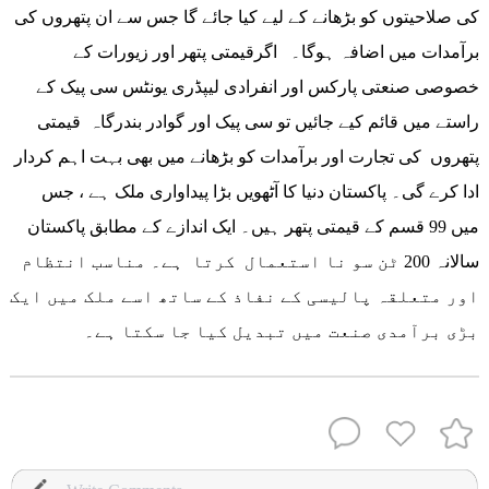
کی صلاحیتوں کو بڑھانے کے لیے کیا جائے گا جس سے ان پتھروں کی
برآمدات میں اضافہ ہوگا۔ اگرقیمتی پتھر اور زیورات کے
خصوصی صنعتی پارکس اور انفرادی لیپڈری یونٹس سی پیک کے
راستے میں قائم کیے جائیں تو سی پیک اور گوادر بندرگاہ قیمتی
پتھروں کی تجارت اور برآمدات کو بڑھانے میں بھی بہت اہم کردار
ادا کرے گی۔ پاکستان دنیا کا آٹھویں بڑا پیداواری ملک ہے ، جس
میں 99 قسم کے قیمتی پتھر ہیں۔ ایک اندازے کے مطابق پاکستان
سالانہ 200 ٹن سو نا استعمال کرتا ہے۔ مناسب انتظام
اور متعلقہ پالیسی کے نفاذ کے ساتھ اسے ملک میں ایک
بڑی برآمدی صنعت میں تبدیل کیا جا سکتا ہے۔