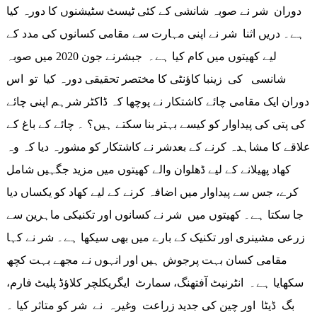
دوران شر نے صوبہ شانشی کے کئی ٹیسٹ سٹیشنوں کا دورہ کیا
ہے۔ دریں اثنا شر نے اپنی مہارت سے مقامی کسانوں کی مدد کے
لیے کھیتوں میں کام کیا ہے۔ جبشرنے جون 2020 میں صوبہ
شانسی کی زینبا کاؤنٹی کا مختصر تحقیقی دورہ کیا تو اس
دوران ایک مقامی چائے کاشتکار نے پوچھا کہ ڈاکٹر شرہم اپنی چائے
کی پتی کی پیداوار کو کیسے بہتر بنا سکتے ہیں؟ ۔ چائے کے باغ کے
علاقے کا مشاہدہ کرنے کے بعدشر نے کاشتکار کو مشورہ دیا کہ وہ
کھاد پھیلانے کے لیے ڈھلوان والے کھیتوں میں مزید جگہیں شامل
کرے، جس سے پیداوار میں اضافہ کرنے کے لیے کھاد کو یکساں دیا
جا سکتا ہے۔ کھیتوں میں شر نے کسانوں اور تکنیکی ماہرین سے
زرعی مشینری اور تکنیک کے بارے میں بھی سیکھا ہے۔ شر نے کہا
مقامی کسان بہت پرجوش ہیں اور انہوں نے مجھے بہت کچھ
سکھایا ہے۔ انٹرنیٹ آفتھنگ، سمارٹ ایگریکلچر کلاؤڈ پلیٹ فارم،
بگ ڈیٹا اور چین کی جدید زراعت وغیرہ نے شر کو متاثر کیا ۔