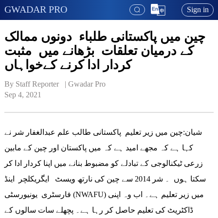
GWADAR PRO
Sign in
چین میں پاکستانی طلباء دونوں ممالک
کے درمیان تعلقات بڑھانے میں مثبت
کردار ادا کرنے کےخواہاں
By Staff Reporter   | 
Gwadar Pro
Sep 4, 2021
شیان:چین میں زیر تعلیم پاکستانی طالب علم عبدالغفار شر نے
کہا ہے کہ مجھے امید ہے کہ میں پاکستان اور چین کے مابین
زرعی ٹیکنالوجی کے تبادلے کو مضبوط بنانے میں اپنا کردار ادا کر
سکتا ہوں ۔ شر 2014 سے چین کی نارتھ ویسٹ ایگریکلچر اینڈ
فارسٹری یونیورسٹی (NWAFU) میں زیر تعلیم ہے۔ اب وہ اپنی
ڈاکٹریٹ کی تعلیم حاصل کر رہا ہے۔ پچھلے سات سالوں کے