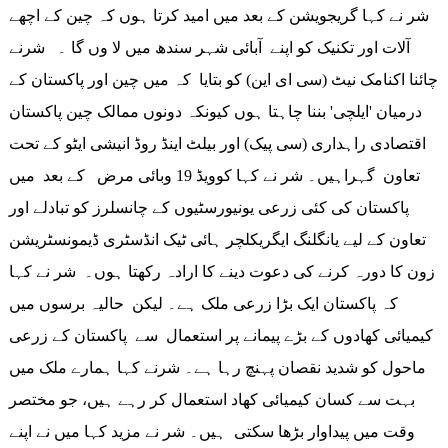
شر نے کہا گریجویشن کے بعد میں امید کرتا ہوں کہ چین کے اچھے
آلات اور تکنیک کو اپنے آبائی شہر سندھ میں لا وں گا ۔ شرنے
چائنا اکنامک نیٹ (سی ای این) کو بتایا کہ میں چین اور پاکستان کے
درمیان 'ایلچی' بننا چاہتا ہوں کیونکہ دونوں ممالک چین پاکستان
اقتصادی راہداری (سی پیک) اور بیلٹ اینڈ روڈ انیشی ایٹو کے تحت
تعاون گہراہیں۔ شر نے کہا کوویڈ 19 وبائی مرض کے بعد میں
پاکستان کی کئی زرعی یونیورسٹیوں کے چانسلرز کو تبادلے اور
تعاون کے لیے یانگلنگ ایگریکلچر ہائی ٹیک انڈسٹری ڈیمونسٹریشن
زون کا دورہ کرنے کی دعوت دینے کا ارادہ رکھتا ہوں۔ شر نے کہا
کہ پاکستان ایک بڑا زرعی ملک ہے۔ لیکن حالیہ برسوں میں
کیمیائی کھادوں کے بڑے پیمانے پر استعمال سے پاکستان کے زرعی
ماحول کو شدید نقصان پہنچ رہا ہے۔ شرنے کہا ہمارے ملک میں
بہت سے کسان کیمیائی کھاد استعمال کر رہے ہیں، جو مختصر
وقت میں پیداوار بڑھا سکتی ہیں۔ شر نے مزید کہا میں نے اپنے