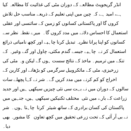
انڈر گریجویٹ مطالعے کے دوران مٹی کی غذائیت کا مطالعہ کیا
ہے، امید ہے کہ چین میں اپنی تعلیم کے ذریعے مناسب حل تلاش
کروں گا اور پاکستانی کسانوں کو زمین کے سائنسی اور عقلی
استعمال کا احساس دلانے میں مدد کروں گا۔ میرے نقطہ نظر سے
کسانوں کو اپنا پرانا نظریہ تبدیل کرنا چاہیے اور کچھ نامیاتی ذرائع
استعمال کر نے چاہیے جیسے گندم مکئی، چاول اور گنے وغیرہ کے
تنکے میں ترمیم۔ ماخذ کے نتائج سست ہوں گے لیکن وہ مٹی کی
زرخیزی، مٹی کے مائکروبیل سرگرمی کو بڑھانے اور کاربن کے
اخراج کو کم کرنے میں مدد کریں گے۔ شر نے کہا پچھلے سات
سالوں کے دوران میں نے بہت سی نئی چیزیں سیکھی ہیں اور جدید
زراعت کے بارے میں نئی مختلف تکنیکیں سیکھی ہیں، جنہیں میں
پاکستان کی کسان برادری کے ساتھ شیئر کرنا چاہتا ہوں۔ شر
نے بی آر آئی کے تحت زرعی تحقیق میں کچھ تعاون کا مشورہ بھی
دیا۔