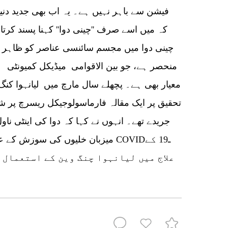
فیشن سے باہر نہیں ہے۔ یہ اب بھی جدید دنی
کہ میں اسے صرف ''چینی دوا'' کہنا پسند کرت
چینی دوا میں مجسم سائنسی عناصر کو ظاہر کرن
منحصر ہے، جو بین الاقوامی میڈیکل کمیونٹی 
معیار بھی ہے۔ پچھلے سال مارچ میں لیانہوا کن
تحقیق پر ایک مقالہ فارماسولوجیکل ریسرچ پر شا
جریدے تھے۔ انہوں نے کہا کہ دوا کی اینٹی نا
میزبان خلیوں کی سوزش کے عوامل کو
علاج میں لیانہوا چنگ وین کے استعمال 