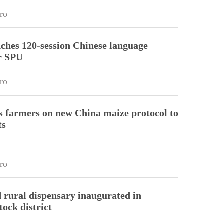
ro
ches 120-session Chinese language
r SPU
ro
 farmers on new China maize protocol to
ts
ro
 rural dispensary inaugurated in
tock district