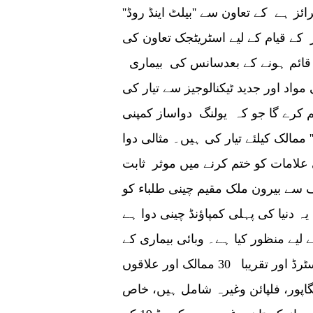
ز ہے کے تعاون سے ''بیلٹ اینڈ روڈ''
کے قیام کے لیے اسٹریٹجک تعاون کی
ر قائم ہونے کے بعدسانس کی بیماری
 مواد اور جدید ٹیکنالوجیز سے تیار کی
م کرے گا جو کہ یولنگ دواساز کمپنی
ک کیلئے تیار کی ہیں۔ مثالی دوا Lianhua Qingwen کیپسول،
علامات کو ختم کرنے میں موثر ثابت
سے بیرون ملک مقیم چینی طلباء کو
یہ دنیا کی پہلی کمپاؤنڈ چینی دوا ہے
لیے منظور کیا ہے۔ وبائی بیماری کے
پھیلنے کے بعد سے، لیانہوا چنگ وین کیپسول رجسٹرڈ اور تقریبا 30 ممالک اور علاقوں
گاپور، فلپائن وغیرہ شامل ہیں، خاص