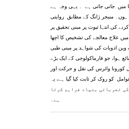
ا میں جانی جاتی ہے ۔ یہی وجہ ہے
ا ہوں۔ منیجر ژانگ کے مطابق روایتی
ے کی انتہا ثبوت پر مبنی تحقیق پر
میں علاج معالجے کی تشخیص کا اچھا
گ وین ادویات کی شواہد پر مبنی طبی
ئع ہوا، جو فارماکولوجی کے ایک بڑے
ول کورونا وائرس کی نقل و حرکت اور
 روک کر ثابت کیا گیا ہے، یہ COVIDـ19 کے
کی تجرباتی بنیاد فراہم کرتا
ہے۔