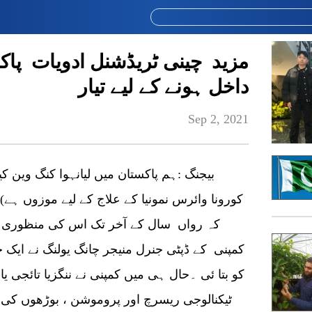
مزید چینی ٹریڈشنل ادویات پاک
داخل ہونے کے لیے تیار
Sep 2, 2021
کورونا وائرس نمونیا کے علاج کے لیے موزوں ہے
کہ رواں سال کے آخر تک اس کی منظوری م
کمپنی کے ڈپٹی جنرل منیجر چانگ یولنگ نے ایک خ
کو بتا ئی ۔حال ہی میں کمپنی نے ننگزیا تائجی ی
ٹیکنالوجی ریسرچ اور پروموشن ، بوڑھوں کی دی