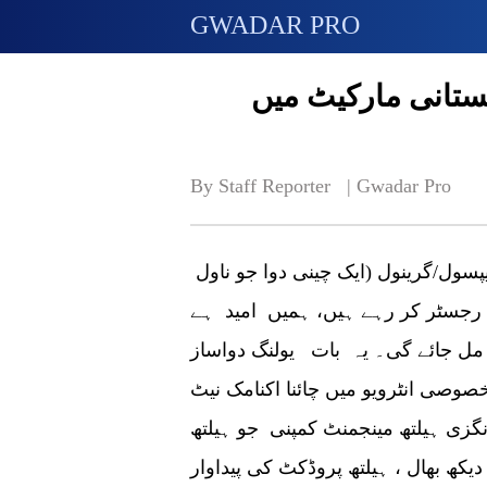
GWADAR PRO
ستانی مارکیٹ میں
By Staff Reporter   | 
Gwadar Pro
بیجنگ :ہم پاکستان میں لیانہوا کنگ وین کیپسول/گرینول (ایک چینی دوا جو ناول
) رجسٹر کر رہے ہیں، ہمیں امید ہے
ل جائے گی۔ یہ بات یولنگ دواساز
صوصی انٹرویو میں چائنا اکنامک نیٹ
انگزی ہیلتھ مینجمنٹ کمپنی جو ہیلتھ
کھ بھال ، ہیلتھ پروڈکٹ کی پیداوار