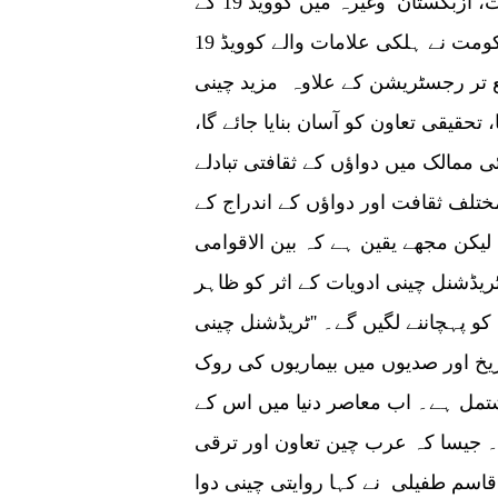
طور پر یہ تھائی لینڈ، انڈونیشیا، منگولیا ، کویت، ازبکستان وغیرہ میں کوویڈ 19 کے
علاج کے لیے استعمال ہوتا ہے۔کمبوڈین حکومت نے ہلکی علامات والے کوویڈ 19
 تر رجسٹریشن کے علاوہ مزید چینی
تحقیقی تعاون کو آسان بنایا جائے گا،
ی ممالک میں دواؤں کے ثقافتی تبادلے
ختلف ثقافت اور دواؤں کے اندراج کے
لیکن مجھے یقین ہے کہ بین الاقوامی
یڈشنل چینی ادویات کے اثر کو ظاہر
 پہچاننے لگیں گے۔ ''ٹریڈشنل چینی
ریخ اور صدیوں میں بیماریوں کی روک
مشتمل ہے۔ اب معاصر دنیا میں اس کے
۔ جیسا کہ عرب چین تعاون اور ترقی
سم طفیلی نے کہا روایتی چینی دوا