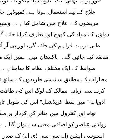
مریضوں کے علاج میں شامل کیا ہے۔ وسیع
دواؤں کے مواد کی کھوج اور تعارف کرایا جائے گا، 
طبی تربیت فراہم کی جائے گی، اور بی آر آئ
منعقد کیے جائیں گے۔ پاکستان میں ہمیں ایک م
ضوابط کے ایک مختلف نظام کا سامنا ہے۔ 
معیارات کے مطابق سائنسی طریقوں کے ساتھ ٹر
کرنے سے زیادہ ممالک کے لوگ اس کی طاقت کو
ادویات '' میں لفظ ''ٹریڈشنل'' اس کی طویل تا
تھام اور کنٹرول میں متاثر کن کردار پر 
روایتی عناصر کو اضافی معنی سے نوازا گیا ہے
ایسوسی ایشن (اے سی سی ڈی اے) کے صدر قا