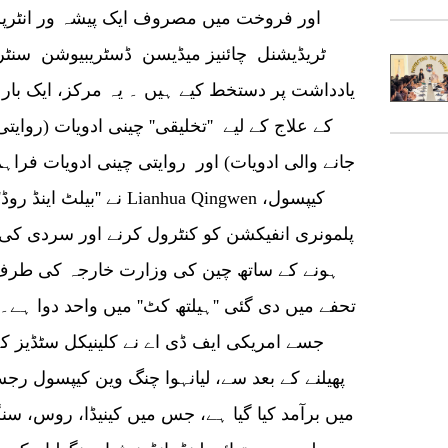
اور فروخت میں مصروف ایک پیشہ ور انٹرپرائ
ٹریڈیشنل چائنیز میڈیسن ڈسٹریبیوشن سنٹر 
یادداشت پر دستخط کیے ہیں ۔ یہ مرکز، ایک با
کے علاج کے لیے ''تخلیقی'' چینی ادویات (روایتی
جانے والی ادویات) اور روایتی چینی ادویات فراہ
نے ''بیلٹ اینڈ روڈ'' ممال
پلمونری انفیکشن کو کنٹرول کرنے اور سردی کی 
ہونے کے ساتھ چین کی وزارت خارجہ کی طرف 
تحفے میں دی گئی ''ہیلتھ کٹ'' میں واحد دوا ہے۔ 
جسے امریکی ایف ڈی اے نے کلینیکل سٹڈیز کے 
میں برآمد کیا گیا ہے، جس میں کینیڈا، روس، سن