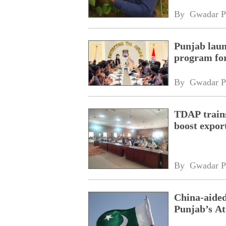
By 
Gwadar P
Punjab laun
program fo
By 
Gwadar P
TDAP trains
boost expor
By 
Gwadar P
China-aided
Punjab’s At