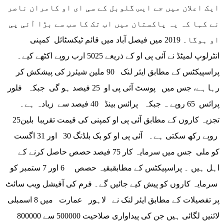
ایک اعلان میں جے ایس گلوبل کے سی ای او کامران ناصر
نے کہا کہ یہ پاکستان میں اب تک کا سب سے بڑا آئی پی
او ہوگا۔ 2019 میں فیصل آباد میں قائم ٹیکسٹائل کمپنی
انٹرلوپ لمیٹڈ نے آئی پی او کے ذریعے 5025 ارب روپے اکٹھے کیے۔
پراسپیکٹس کے مطابق ایئر لنک 90 ملین شیئرز کی پیشکش کر
رہا ہے، جس میں پوسٹ آئی پی او 25 فیصد ہو گی جبکہ فلور
پرائس 65 روپے ہ جبکہ پرائس بینڈ 40 فیصد سے زیادہ ہے۔
تجزیہ کاروں کے مطابق آئی پی او کمپنی کی قیمت تقریبا بلین25
روپے رکھ سکتی ہے۔ آئی پی او کو بک بلڈنگ 30 اور 31 اگست
کو ملی جس میں سرمایہ کار 75 فیصد حصص حاصل کرنے کے
اہل ہیں ۔ پراسپیکٹس کے مطابقبقیہ حصص 6 اور 7 ستمبر کو
سرمایہ کاروں کو پیش کیے جائیں گے۔ فرم کی آفیشل ویب سائٹ
پر تفصیلات کے مطابق ایئر لنک نے لاہور عمارت میں 8 اسمبلی
لائنیں لگائی ہیں جن کی پیداواری صلاحیت 500000 سے 800000