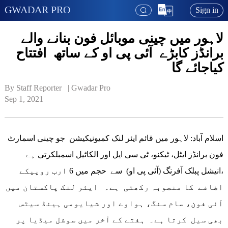
GWADAR PRO
Sign in
لاہور میں چینی موبائل فون بنانے والے
برانڈز کابڑے آئی پی او کے ساتھ افتتاح
کیاجائے گا
By Staff Reporter   | 
Gwadar Pro
Sep 1, 2021
اسلام آباد: لاہور میں قائم ایئر لنک کمیونیکیشن جو چینی اسمارٹ
فون برانڈز ایٹل، ٹیکنو، ٹی سی ایل اور الکاٹیل اسمبلکرتی ہے
،انیشل پبلک آفرنگ (آئی پی او) سے حجم میں 6 ارب روپیکے
اضافے کا منصوبہ رکھتی ہے۔ ایئر لنک پاکستان میں
آئی فون، سام سنگ، ہواوے اور شیایومی ہینڈ سیٹس
بھی سیل کرتا ہے۔ ہفتے کے آخر میں سوشل میڈیا پر