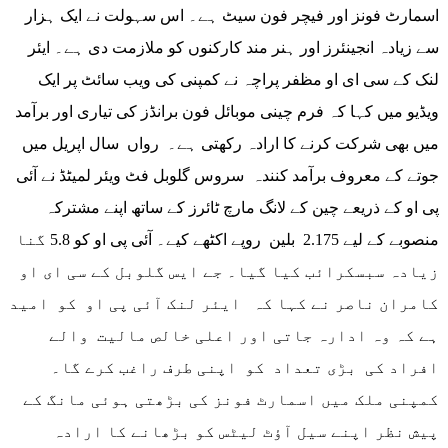
اسمارٹ فونز اور فیچر فون سیٹ ہے۔ اس سہولت نے ایک ہزار
سے زیادہ انجینئرز اور ہنر مند کارکنوں کو ملازمت دی ہے۔ ایئر
لنک کے سی ای او مظفر پراچہ نے کمپنی کی ویب سائٹ پر ایک
ویڈیو میں کہا کہ فرم چینی موبائل فون برانڈز کی تیاری اور برآمد
میں بھی شرکت کرنے کا ارادہ رکھتی ہے۔ رواں سال اپریل میں
جوتے کے معروف برآمد کنندہ سروس گلوبل فٹ ویئر لمیٹڈ نے آئی
پی او کے ذریعے چین کے لانگ مارچ ٹائرز کے ساتھ اپنے مشترکہ
منصوبے کے لیے 2.175 بلین روپے اکٹھے کیے۔ آئی پی او کو 5.8 گنا
زیادہ سبسکرائب کیا گیا۔ جے ایس گلوبل کے سی ای او
کامران ناصر نے کہا کہ ایئر لنک آئی پی او کو امید
ہے کہ وہ ادارہ جاتی اور اعلی خالص مالیت والے
افراد کی بڑی تعداد کو اپنی طرف راغب کرے گا۔
کمپنی ملک میں اسمارٹ فونز کی بڑھتی ہوئی مانگ کے
پیش نظر اپنے سیل آؤٹ لیٹس کو بڑھانے کا ارادہ