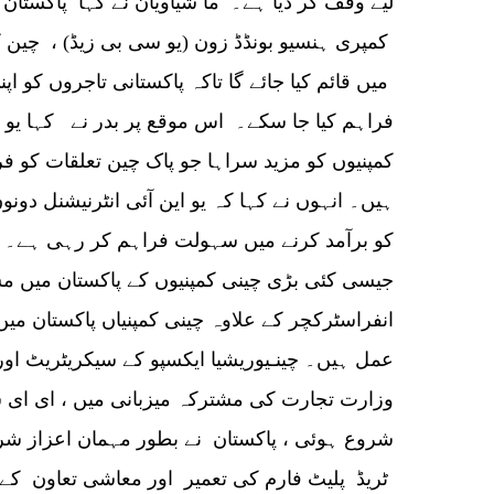
لیے وقف کر دیا ہے۔ ما شیاویان نے کہا پاکستان 
کمپری ہنسیو بونڈڈ زون (یو سی بی زیڈ) ، چین ک
میں قائم کیا جائے گا تاکہ پاکستانی تاجروں کو ا
فراہم کیا جا سکے۔ اس موقع پر بدر نے کہا یو 
کمپنیوں کو مزید سراہا جو پاک چین تعلقات کو 
ہیں۔ انہوں نے کہا کہ یو این آئی انٹرنیشنل دون
کو برآمد کرنے میں سہولت فراہم کر رہی ہے۔ بدر
جیسی کئی بڑی چینی کمپنیوں کے پاکستان میں مس
انفراسٹرکچر کے علاوہ چینی کمپنیاں پاکستان م
عمل ہیں۔ چینـیوریشیا ایکسپو کے سیکریٹریٹ اور 
شروع ہوئی ، پاکستان نے بطور مہمان اعزاز 
ٹریڈ پلیٹ فارم کی تعمیر اور معاشی تعاون کے