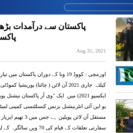
پاکستان سے درآمدات بڑھان
پاکست
Aug 31, 2021
اورمچی : کووڈ 19 وبا کے دوران پاکستان
کیلئے جاری 2021 آن لائن ( چائنا) یوریشی
ایکسپو 2021) میں ایک "وی آر پاکستان نیشنل
یو این آئی انٹرنیشنل بزنس کنسلٹنسی کمپنی لمیٹڈ
مستقل آن لائن پویلین
سفارتی تعلقات کے قیام کی 70 و