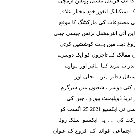
کا ایک فزیکل نیشنل پویلین ارمچی
ے سنکیانگ ایغور خود مختار علاقہ
پنی مصنوعات کی مارکیٹنگ کا موقع
این آئی انٹرنیشنل بزنس جیسی چینی
فروغ دینے میں بہت کوششیں کرتی
وں ممالک کے تاجروں کو ایک دوسرے
 نے مزید کہا ہائیر اور ہواوے
تقل دفاتر ہیں۔ بجلی اور
یں کئی دوسرے شعبوں میں سرگرم
ٹریڈ ڈویلپمنٹ بیورو ، چین کی
وزارت تجارت کی مشترکہ میزبانی میں ، ای ای سی ٹی ایکسپو 2021 25 اگست کو
شرکت کی ۔۔ یہ ایکسپو سلک روڈ
 اجتماعی فوائد کے فروغ کے عنوان