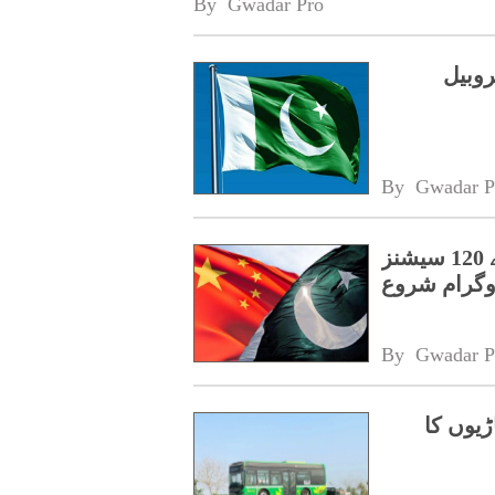
By 
Gwadar Pro
روبیل
By 
Gwadar P
پنجاب کے اسپیشل پروٹیکشن یونٹ کے لیے 120 سیشنز
روگرام شروع
By 
Gwadar P
ڑیوں کا