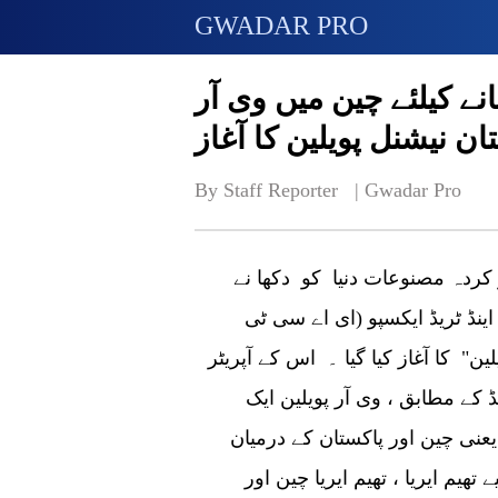
GWADAR PRO
ے کیلئے چین میں وی آر
ان نیشنل پویلین کا آغاز
By Staff Reporter   | 
Gwadar Pro
 میں تیار کردہ مصنوعات دنیا کو دکھا نے
ا کموڈٹی اینڈ ٹریڈ ایکسپو (ای اے سی ٹی
 پویلین" کا آغاز کیا گیا ۔ اس کے آپریٹر
 کے مطابق ، وی آر پویلین ایک
 ہے جس میں 3 تھیم ایریاز یعنی چین اور پاکستان کے درمیان
یں سالگرہ کے لیے تھیم ایریا ، تھیم ایریا چین اور