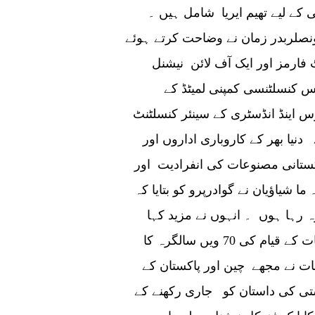
 کے لیے تھیم ایریا شامل ہیں ۔
صلربدر زمان نے وضاحت کرتے ہوئے
فارمز اور ایک آف لائن نیشنل
س کنسلٹنسی کمپنی لمیٹڈ کے
س اینڈ انڈسٹری کے سینئر کنسلٹنٹ
 دنیا بھر کے کاروباری اداروں اور
کستانی مصنوعات کی انفرادیت اور
 شیاؤیان نے گوادرپرو کو بتایا کہ
رہ رہا ہوں ۔ انہوں نے مزید کہا
کہ2021چین اور پاکستان کے درمیان سفارتی تعلقات کے قیام کی 70 ویں سالگرہ کا
ات نے مجھے چین اور پاکستان کے
ستی کی داستان کو جاری رکھنے کے