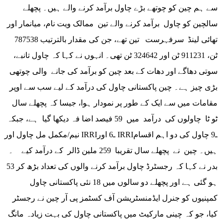
سے ہم چین کو چوتھے بڑے چاول برآمد کرنے والے ہیں۔ پچھلے
سالچین کو چاول برآمد کرنے والے تین ممالک ویت نام، میانمار اور
تھائی لینڈ سرفہرست تین تھے، جن کی مقدار بالترتیب 787538
ٹن، 911231 ٹن اور 324642 ٹن تھی۔ انہوں نے کہا کہ چاول تانبے،
سوتی دھاگے اور دھات کے بعد چین کو برآمد کی جانے والی چوتھی
بڑی چیز ہے۔ چین پاکستانی چاول کی درآمد کے لیے سب سے اوپر
مقامات میں سے ایک کے طور پر نمودار ہوا، جیسا کہ پچھلے سال
ٹو ٹا چاولوں کی درآمد میں 59 فیصد اضا فہ دیکھا گیا ہے، جبکہ
نیم/مکمل مل چاول اور IRRIـ6 اور IRRIـ9 چاول کی دو اہم اقسام
ہیں۔ چین نے پچھلے سال تقریبا 259 ملین ڈالر کے درآمد کیے ۔
بدر نے کہا کہ رجسٹرڈ چاول برآمد کرنے والوں کی تعداد بڑھ کر 53
ہو گئی ہے اور پچھلے دو سالوں میں 18 نئی پاکستانی چاول
کمپنیوں کو جنرل ایڈمنسٹریشن آف کسٹمز پی آر چین نے رجسٹر
کیا، جو کہ چینی مارکیٹ میں پاکستانی چاول کی بہت زیادہ مانگ