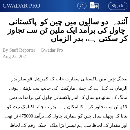
GWADAR PRO
Sign in
آئندہ دو سالوں میں چین کو پاکستانی
چاول کی برآمد ایک ملین ٹن سے تجاوز
کر سکتی ہے، بدر الزماں
By Staff Reporter   | 
Gwadar Pro
Aug 22, 2021
بیجنگ:چین میں پاکستانی سفارت خانے کے کمرشل قونسلر بدر
الزمان نے کہا ہے کہ چینی مارکیٹ کی جانب سے بڑھتی ہوئی
مانگ کے ساتھ دو سال کے اندر پاکستانی چاول کی برآمدات دس
لاکھ ٹن سے تجاوز کرنے کا امکان ہے ۔بدر نے چائنا اکنامک نیٹ کو
بتایا کہ پچھلے سال چین کو ہماری چاول کی برآمد 475000 ٹن تھی
اور مقدار کے لحاظ سے ہم تیسرا بڑا ملک جبکہ رقم کے لحاظ