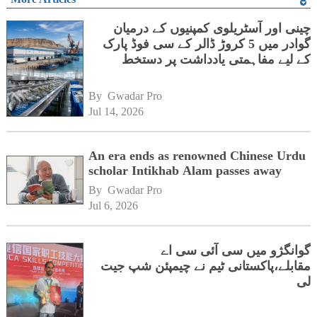
چینی اور آسٹریلوی کمپنیوں کے درمیان
گوادر میں 5 کروڑ ڈالر کے سی فوڈ پارک
کے لیے مفاہمتی یادداشت پر دستخط
By 
Gwadar Pro
Jul 14, 2026
An era ends as renowned Chinese Urdu
scholar Intikhab Alam passes away
By 
Gwadar Pro
Jul 6, 2026
گوانگژو میں سی آئی سی اے
مقابلے،پاکستانی ٹیم نے چیمپئن شپ جیت
لی