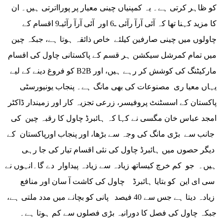
کو ظاہر کرتی ہے۔ یہ کمپنیاں چینی معیار پر پورااترتی ہیں۔ ان
کا مزید کہنا تھا کہ آئی آرآ رآئی ـ6 اور آئی آرآ رآئیـ9 اقسام کے
چاولوں میں چینی صارفین کیلئے خاص ذائقہ ہوتا ہے، جبکہ چین
میں تمام کمرشل سیکشن ہر قسم کے پاکستانی چاول کی اقسام
کو فروغ دینے کے لیے B2B مارکیٹنگ کی کوشش کر رہے ہیں، اور
یہاں معیا ری مصنوعات کی بھی مانگ ہے۔ پنجاب یونیورسٹی
پاکستان کے اسسٹنٹ پروفیسر، زرعی تجزیہ کار اور زمیندار ڈاکٹر
امجد عباس خان مگسی نے کہا کہ ہائبرڈ چاول کا رقبہ چین کی
جانب سے بڑی مانگ کی وجہ سے بڑھا، اور پنجاب اورپاکستان کے
دیگر حصوں میں ہائبرڈ چاول کی نئی اقسام تیار کی جا رہی
ہیں۔ جو کم خرچ کیساتھ زیادہ سے زیادہ پیداوار دے گا۔انہوں نے
سی ای این کو بتایا ہائبرڈ چاول کی کاشت آ سان اور منافع
زیادہ دیتا ہے جس سے 40 فیصد پانی کو بچانے میں مدد ملتی ہے،
جبکہ چاول کی فصل کا دورانیہ بڑی فصلوں سے کم ہوتا ہے۔