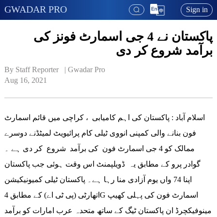
GWADAR PRO
Sign in
پاکستان نے 4 جی اسمارٹ فونز کی
برآمد شروع کر دی
By Staff Reporter   | 
Gwadar Pro
Aug 16, 2021
اسلام آباد : پاکستان کی اہم کامیابی ، کراچی میں قائم اسمارٹ
فون بنانے والی کمپنی انووی ٹیلی کام پرائیویٹ لمیٹڈنے دوسرے
ممالک کو 4 جی اسمارٹ فون کی برآمد شروع کر دی ہے ۔
گوادر پرو کے مطابق یہ ڈویلپمنٹ اس وقت ہوئی جب پاکستان
اپنا 74 واں یوم آزادی منا رہا ہے۔ پاکستان ٹیلی کمیونیکیشن
اتھارٹی (پی ٹی اے) کے مطابق 4G اسمارٹ فون کی پہلی کھیپ
مینوفیکچرڈ ان پاکستان ٹیگ کے ساتھ متحدہ عرب امارات کو برآمد