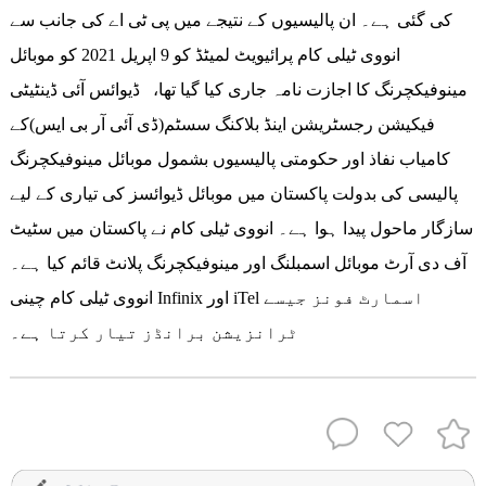
کی گئی ہے۔ ان پالیسیوں کے نتیجے میں پی ٹی اے کی جانب سے
انووی ٹیلی کام پرائیویٹ لمیٹڈ کو 9 اپریل 2021 کو موبائل
مینوفیکچرنگ کا اجازت نامہ جاری کیا گیا تھا، ڈیوائس آئی ڈینٹیٹی
فیکیشن رجسٹریشن اینڈ بلاکنگ سسٹم(ڈی آئی آر بی ایس)کے
کامیاب نفاذ اور حکومتی پالیسیوں بشمول موبائل مینوفیکچرنگ
پالیسی کی بدولت پاکستان میں موبائل ڈیوائسز کی تیاری کے لیے
سازگار ماحول پیدا ہوا ہے۔ انووی ٹیلی کام نے پاکستان میں سٹیٹ
آف دی آرٹ موبائل اسمبلنگ اور مینوفیکچرنگ پلانٹ قائم کیا ہے۔
انووی ٹیلی کام چینی Infinix اور iTel اسمارٹ فونز جیسے
ٹرانزیشن برانڈز تیار کرتا ہے۔