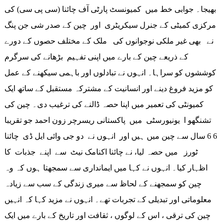
بھیجا۔ جوابی خط میں کمیونسٹ پارٹی آف چائنا (سی پی سی) کی
مرکزی کمیٹی کے جنرل سیکریٹری اور چین کے صدر شی جن پنگ
نے بھی غیر ملکی نوجوانوں کی ملک کے مختلف حصوں کے دورے
کے ذریعے چین کے بارے میں اپنی تفہیم بڑھانے کی سرگرم
کوششوں کو سراہا۔ انہوں نے تبادلوں اور باہمی سیکھنے کے عمل
کو مزید فروغ دینے اور انسانیت کے مشترکہ مستقبل کے ساتھ ایک
کمیونٹی کی تعمیر میں اپنا حصہ ڈالنے کی ترغیب دی۔ چین کی
تشنگھو ا یونیورسٹی میں پاکستانی ریسرچر زون احمد جو تقریبا
6 6 سال سے چین میں ہیں اور انہوں نے دو جی وائی ایل ڈی چائنا
ٹورز میں حصہ لیا، نے چائنا اکنامک نیٹ سے اپنے جذبات کا
اظہار کیا۔ انہوں نے کہا میں ایمانداری سے سمجھتا ہوں کہ وہ
چین کو سمجھنے کے لحاظ سے میری زندگی کے سب سے زیادہ
معلوماتی اور تبدیلی کے تجربات تھے۔ انہوں نے مزید کہا کہ انہیں
چین کی ترقی ، اس کے لوگوں ، ثقافت اور تاریخ کے بارے میں ایک