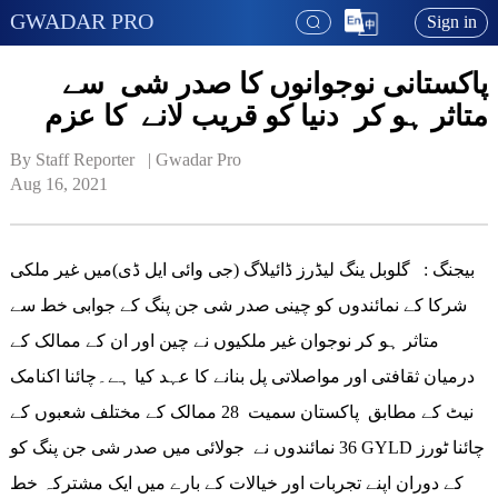
GWADAR PRO
Sign in
پاکستانی نوجوانوں کا صدر شی سے
متاثر ہو کر دنیا کو قریب لانے کا عزم
By Staff Reporter   | 
Gwadar Pro
Aug 16, 2021
بیجنگ : گلوبل ینگ لیڈرز ڈائیلاگ (جی وائی ایل ڈی)میں غیر ملکی
شرکا کے نمائندوں کو چینی صدر شی جن پنگ کے جوابی خط سے
متاثر ہو کر نوجوان غیر ملکیوں نے چین اور ان کے ممالک کے
درمیان ثقافتی اور مواصلاتی پل بنانے کا عہد کیا ہے۔چائنا اکنامک
نیٹ کے مطابق پاکستان سمیت 28 ممالک کے مختلف شعبوں کے
36 نمائندوں نے جولائی میں صدر شی جن پنگ کو GYLD چائنا ٹورز
کے دوران اپنے تجربات اور خیالات کے بارے میں ایک مشترکہ خط