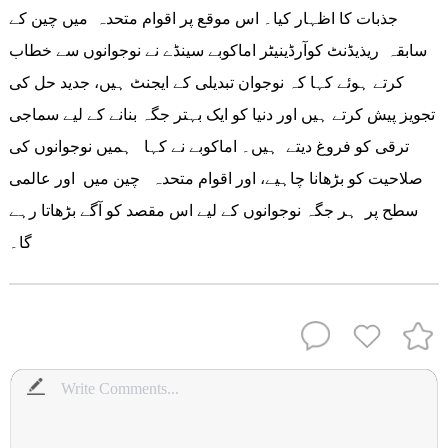
جذبات کا اظہار کیا۔ اس موقع پر اقوام متحدہ میں چین کے
سابقہ ریذیڈنٹ کوآرڈینیٹر اماکوبے سینڈے نے نوجوانوں سے خطاب
کرتے ہوئے کہا کہ نوجوان تبدیلی کے ایجنٹ ہیں، جدید حل کی
تجویز پیش کرتے ہیں اور دنیا کو ایک بہتر جگہ بنانے کے لیے سماجی
ترقی کو فروغ دیتے ہیں۔ اماکوبے نے کہا ہمیں نوجوانوں کی
صلاحیت کو بڑھانا چاہیے، اور اقوام متحدہ چین میں اور عالمی
سطح پر ہر جگہ نوجوانوں کے لیے اس مقصد کو آگے بڑھاتا رہے
گا۔