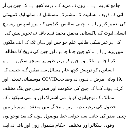
جامع تفہیم ہے ۔ زون نے مزید کہا بہت کچھ ہے کہ چین بی آر
آئی کے ذریعے انسانیت کے مشترکہ مستقبل کے ساتھ ایک کمیونٹی
کی تعمیر کر رہا ہے۔چینی سائنس اکیڈمی کے ایرو اسپیس ریسرچ
انسٹی ٹیوٹ کے پاکستانی محقق محمد فہد باقہ نے تجویز پیش کی
کہ ہر غیر ملکی طالب علم جو چین اور یہاں تک کہ اپنے ملکوں
میں پڑھ رہا ہے، کو چین جانا چاہیے اور چین کی تاریخ کا مطالعہ
کرنا چاہیے تاکہ وہ چین کو بہتر طور پر سمجھ سکیں۔ ہم
انسانوں کو درپیش کچھ عام مسائل سے نمٹیں گے، جیسے کہ
موسمیاتی تبدیلی اور COVIDـ19 وبائی مرض ۔انہوں نے وضاحت
کرتے ہوئے کہا کہ چین کی حکومت اور صدر شی جن پنگ مختلف
ممالک کے نوجوانوں کو باہمی اشتراک اور باہمی سیکھنے کے
حصول کی ترغیب دیتے ہیں۔ بیجنگ میں منعقدہ سیمینار میں
چینی صدر کی جانب سے جوابی خط موصول ہونے کے بعد نوجوانوں
وفود، سکالر اور مختلف حکام بشمول زون اور باقہ نے اپنے