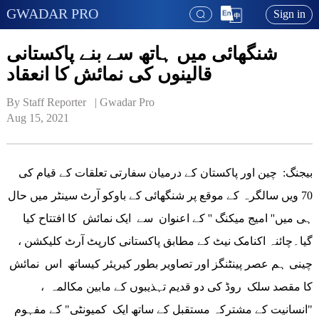
GWADAR PRO
Sign in
شنگھائی میں ہاتھ سے بنے پاکستانی
قالینوں کی نمائش کا انعقاد
By Staff Reporter   | 
Gwadar Pro
Aug 15, 2021
بیجنگ: چین اور پاکستان کے درمیان سفارتی تعلقات کے قیام کی
70 ویں سالگرہ کے موقع پر شنگھائی کے باوکو آرٹ سینٹر میں حال
ہی میں'' امیج میکنگ '' کے اعنوان سے ایک نمائش کا افتتاح کیا
گیا۔چائنہ اکنامک نیٹ کے مطابق پاکستانی کارپٹ آرٹ کلیکشن ،
چینی ہم عصر پینٹنگز اور تصاویر بطور کیریئر کیساتھ اس نمائش
کا مقصد سلک روڈ کی دو قدیم تہذیبوں کے مابین مکالمہ ،
"انسانیت کے مشترکہ مستقبل کے ساتھ ایک کمیونٹی" کے مفہوم