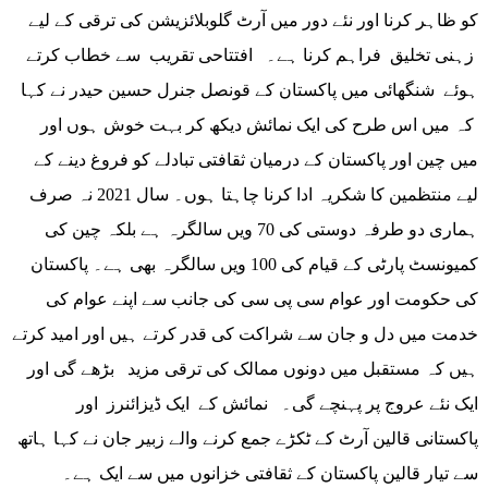
کو ظاہر کرنا اور نئے دور میں آرٹ گلوبلائزیشن کی ترقی کے لیے
زہنی تخلیق فراہم کرنا ہے۔ افتتاحی تقریب سے خطاب کرتے
ہوئے شنگھائی میں پاکستان کے قونصل جنرل حسین حیدر نے کہا
کہ میں اس طرح کی ایک نمائش دیکھ کر بہت خوش ہوں اور
میں چین اور پاکستان کے درمیان ثقافتی تبادلے کو فروغ دینے کے
لیے منتظمین کا شکریہ ادا کرنا چاہتا ہوں۔ سال 2021 نہ صرف
ہماری دو طرفہ دوستی کی 70 ویں سالگرہ ہے بلکہ چین کی
کمیونسٹ پارٹی کے قیام کی 100 ویں سالگرہ بھی ہے۔ پاکستان
کی حکومت اور عوام سی پی سی کی جانب سے اپنے عوام کی
خدمت میں دل و جان سے شراکت کی قدر کرتے ہیں اور امید کرتے
ہیں کہ مستقبل میں دونوں ممالک کی ترقی مزید بڑھے گی اور
ایک نئے عروج پر پہنچے گی۔ نمائش کے ایک ڈیزائنرز اور
پاکستانی قالین آرٹ کے ٹکڑے جمع کرنے والے زبیر جان نے کہا ہاتھ
سے تیار قالین پاکستان کے ثقافتی خزانوں میں سے ایک ہے۔