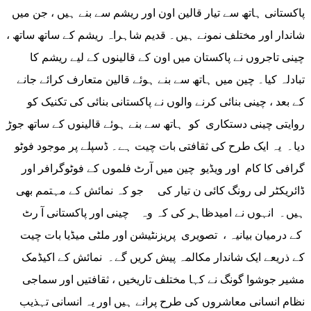
پاکستانی ہاتھ سے تیار قالین اون اور ریشم سے بنے ہیں ، جن میں
شاندار اور مختلف نمونے ہیں۔ قدیم شاہراہ ریشم کے ساتھ ساتھ ،
چینی تاجروں نے پاکستان میں اون کے قالینوں کے لیے ریشم کا
تبادلہ کیا۔ چین میں ہاتھ سے بنے ہوئے قالین متعارف کرائے جانے
کے بعد ، چینی بنائی کرنے والوں نے پاکستانی بنائی کی تکنیک کو
روایتی چینی دستکاری کو ہاتھ سے بنے ہوئے قالینوں کے ساتھ جوڑ
دیا۔ یہ ایک طرح کی ثقافتی بات چیت ہے۔ ڈسپلے پر موجود فوٹو
گرافی کا کام اور ویڈیو چین میں آرٹ فلموں کے فوٹوگرافر اور
ڈائریکٹر لی رونگ کائی ن تیار کی جو کہ نمائش کے مہتمم بھی
ہیں۔ انہوں نے امیدظاہر کی کہ وہ چینی اور پاکستانی آ رٹ
کے درمیان بیانیہ ، تصویری پریزنٹیشن اور ملٹی میڈیا بات چیت
کے ذریعے ایک شاندار مکالمہ پیش کریں گے۔ نمائش کے اکیڈمک
مشیر جوشوا گونگ نے کہا مختلف تاریخیں ، ثقافتیں اور سماجی
نظام انسانی معاشروں کی طرح پرانے ہیں اور یہ انسانی تہذیب