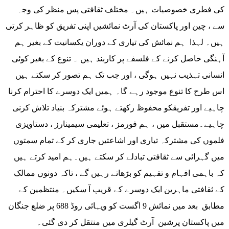
کی فطری خصوصیات ہیں۔ مختلف ثقافتی پس منظر کی وجہ
سے ، چین اور پاکستان کی آرٹ نمائشیں اپنی تفریق کو ظاہر کرتی
ہیں۔ لہذا ہم نمائش کی تیاری کے دوران یکسانیت کے بغیر ہم
آہنگی حاصل کرنے کے فلسفے پر کاربند ہیں ۔ تنوع کے بغیر کوئی
انسانی تہذیب نہیں ہوگی ، اور جب تک ہم تصور کر سکتے ہیں
اس طرح کا تنوع موجود رہے گا۔ ہمیں ایک دوسرے کا احترام کرنا
چاہیے اور تفریقکو محفوظ رکھتے ہوئے مشترکہ بنیاد تلاش کرنی
چاہیے۔مستقبل میں ، ہم فورمز ، تعلیمی سیمینارز ، دستاویزی
فلموں کی مشترکہ تیاری اور اشاعتیں جاری کر کے تمام سمتوں
میں گہرائی سے ثقافتی تبادلے کر سکتے ہیں۔ہم امید کرتے ہیں
کہ باہمی افہام و تفہیم کو بڑھاتے رہیں گے ، تاکہ دونوں ممالک
کے ثقافتی ماہرین ایک دوسرے کے قریب آ سکیں۔ منتظمین کے
مطابق بعد میں نمائش 9 اگست کو ویہائی روڈ 688 پر ضلع جنگان
میں پاکستان پرشین آرٹ گیلری میں منتقل کر دی گئی۔