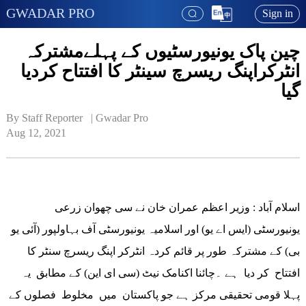
GWADAR PRO
Sign in
چین پاک یونیورسٹیوں کے پہلےمشترکہ
انٹرکراپنگ ریسرچ سینٹر کا افتتاح کردیا
گیا
By Staff Reporter   | 
Gwadar Pro
Aug 12, 2021
اسلام آباد : وزیر اعظم عمران خان نے سی چھوان زرعی
یونیورسٹی (ایس اے یو) اور اسلامیہ یونیورسٹی آف بہاولپور (آئی یو
بی) کے مشترکہ طور پر قائم کردہ انٹرکر اپنگ ریسرچ سنٹر کا
افتتاح کر دیا ہے ۔چائنا اکنامک نیٹ (سی ای این) کے مطابق یہ
پہلا قومی تحقیقی مرکز ہے جو پاکستان میں مخلوط فصلوں کے