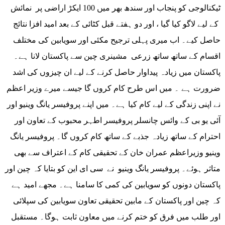
ٹیکنالوجی کو پنجاب اور سندھ بھر میں 100 ایکڑ اراضی پر نمائش
کے لیے لاگو کیا گیا ، اور دو ہفتے قبل کٹائی کے بعد امید افزا نتائج
حاصل کیے۔ اب میری پہلی ترجیح مکئی اور سویابین کی مختلف
اقسام کے ساتھ ساتھ زرعی مشینری چین سے پاکستان لانا ہے۔
پاکستان میں زیادہ پیداوار حاصل کرنے کے لیے ان چیزوں کی اشد
ضرورت ہے ۔ میں اس طرح کام کروں گا جیسے میرے وزیر اعظم
نے اپنی زندگی کے لیے کام کیا ہے۔ میں اپنے پروفیسر یانگ وینیو اور
آئی یو بی کے وائس چانسلر پروفیسر اطہر محبوب کے تعاون اور
احترام کے ساتھ زیادہ جذبے کے ساتھ کام کروں گا۔ پروفیسر یانگ
وینیو وزیراعظم عمران خان کے تحقیقی کام کے اعتراف سے بھی
متاثر ہوئے۔ پروفیسر یانگ وینیو نے سی ای این کو بتایا کہ چین اور
پاکستان دونوں کو سویابین کی کمی کا سامنا ہے۔ مجھے امید ہے
کہ چین اور پاکستان کے مابین تحقیقی تعاون سویابین کی سپلائی
اور طلب میں فرق کو ختم کرنے میں معاون ثابت ہوگا۔ مستقبل