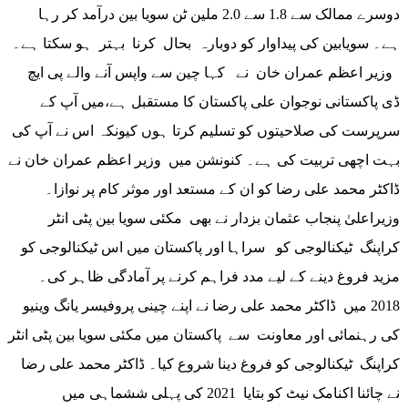
دوسرے ممالک سے 1.8 سے 2.0 ملین ٹن سویا بین درآمد کر رہا
ہے۔ سویابین کی پیداوار کو دوبارہ بحال کرنا بہتر ہو سکتا ہے۔
وزیر اعظم عمران خان نے کہا چین سے واپس آنے والے پی ایچ
ڈی پاکستانی نوجوان علی پاکستان کا مستقبل ہے،میں آپ کے
سرپرست کی صلاحیتوں کو تسلیم کرتا ہوں کیونکہ اس نے آپ کی
بہت اچھی تربیت کی ہے۔ کنونشن میں وزیر اعظم عمران خان نے
ڈاکٹر محمد علی رضا کو ان کے مستعد اور موثر کام پر نوازا۔
وزیراعلیٰ پنجاب عثمان بزدار نے بھی مکئی سویا بین پٹی انٹر
کراپنگ ٹیکنالوجی کو سراہا اور پاکستان میں اس ٹیکنالوجی کو
مزید فروغ دینے کے لیے مدد فراہم کرنے پر آمادگی ظاہر کی۔
2018 میں ڈاکٹر محمد علی رضا نے اپنے چینی پروفیسر یانگ وینیو
کی رہنمائی اور معاونت سے پاکستان میں مکئی سویا بین پٹی انٹر
کراپنگ ٹیکنالوجی کو فروغ دینا شروع کیا۔ ڈاکٹر محمد علی رضا
نے چائنا اکنامک نیٹ کو بتایا 2021 کی پہلی ششماہی میں