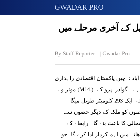
GWADAR PRO
نصوبہ تکمیل کے آخری مرحلے میں
By Staff Reporter   | 
Gwadar Pro
: چین پاکستان اقتصادی راہداری (CPEC) کے تحت ہکلہ ڈیرہ اسماعیل خان
موٹر وے (Mـ14) منصوبہ تکمیل کے آخری مرحلے میں داخل ہو گیا ہے۔ گوادر پرو کے
مطابق سی پیک کے مغربی روٹ کے تحت ایم 14- ایک 293 کلومیٹر طویل میگا
حصوں کو ملک کے دیگر حصوں سے
لی کا باعث بنے گا۔ رابطے کے
 بڑھانے میں اہم کردار ادا کرے گا، جو