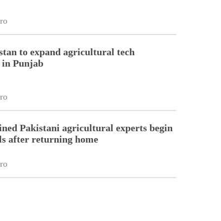
ro
stan to expand agricultural tech
 in Punjab
ro
ined Pakistani agricultural experts begin
lls after returning home
ro