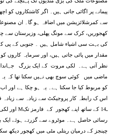
مصنوعات ملک کی بڑی منڈیوں تک پہنچنے کی تو
پیمانے پر اگائی جاتی ہیں۔ اگر کاشتکاروں کو ا
سے کمرشلائزیشن میں اضافہ ہو گا۔ ان مصنوعات
کھجوریں، کرک سے مونگ پھلی، وزیرستان سے چل
کی بہت سی اشیاء شامل ہیں ۔ جنوبی کے پی کے 
مقدار میں پائی جاتی ہیں، اور سرمایہ کاروں ک
نظر آتی ہے۔ لکی مروت کے ایک بزرگ جہانداد خان
ماضی میں کوئی سوچ بھی نہیں سکتا تھا کہ یہ دو
کو مربوط کیا جا سکتا ہے۔ یہ ہو چکا ہے اور ا
اس ک رابطہ کار پروجیکٹ سے زیادہ سے زیادہ فو
اور لکی مروت ک
رسائی حاصل ہے۔ موٹروے سے گزرتے ہوئے ایک بار
چینجز کے درمیان ریتلی مٹی میں کھجور دیکھ س