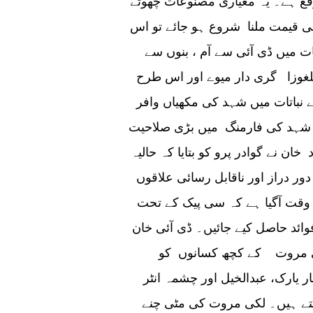
قع ہے۔ یہ معیاری مصنوعات چھوٹے
چھی قیمت ملنا شروع ہو جائے تو اس
 میں ڈی آئی سے آم ، بنوں سے
غوزا گری دار میوے اور اس طرح
نباتات میں شہد کی مکھیاں وافر
و شہد کی فارمنگ میں بڑی صلاحیت
 نے گوادر پرو کو بتایا کہ حالیہ
ر دراز اور ناقابل رسائی علاقوں
ب وقت آگیا ہے کہ سی پیک کے تحت
ائد حاصل کیے جائیں۔ ڈی آئی خان
ے کچھ کسانوں کو Mـ14 کے ساتھ اپنے کھجور کے فارمز تک
 یارک، عبدالخیل اور چشمہ انٹر
کتے ہیں۔ لکی مروت کی مٹی چنے