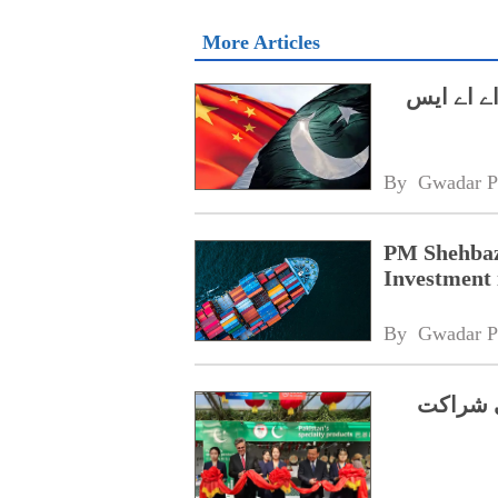
More Articles
ے اے ایس
By 
Gwadar P
PM Shehbaz
Investment 
By 
Gwadar P
ی شراکت