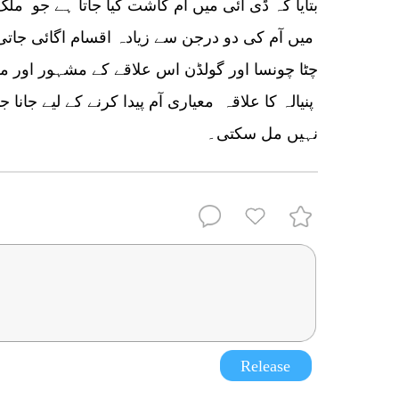
بتایا کہ ڈی آئی میں آم کاشت کیا جاتا ہے جو م
میں آم کی دو درجن سے زیادہ اقسام اگائی جات
چٹا چونسا اور گولڈن اس علاقے کے مشہور اور مز
پنیالہ کا علاقہ معیاری آم پیدا کرنے کے لیے جانا
نہیں مل سکتی۔
Release