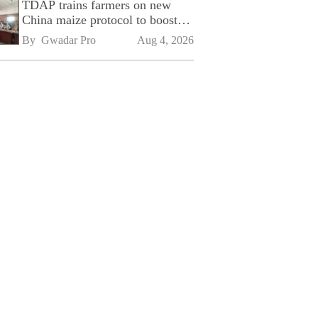
TDAP trains farmers on new
China maize protocol to boost
exports
By 
Gwadar Pro
Aug 4, 2026