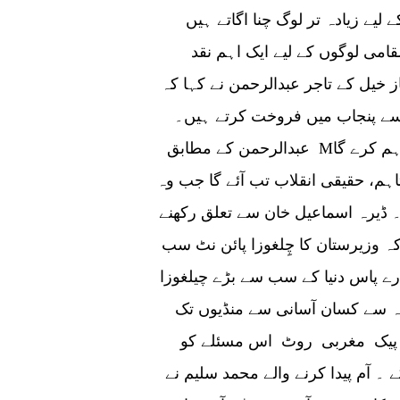
لیے زیادہ تر لوگ چنا اگاتے ہیں
امی لوگوں کے لیے ایک اہم نقد
یل کے تاجر عبدالرحمن نے کہا کہ
اسے پنجاب میں فروخت کرتے ہیں۔
عبدالرحمن کے مطابق Mـ14 انہیں پنجاب تک آسان اور مختصر رسائی فراہم کرے گا
ہم، حقیقی انقلاب تب آئے گا جب وہ
 ڈیرہ اسماعیل خان سے تعلق رکھنے
کہ وزیرستان کا چِلغوزا پائن نٹ سب
رے پاس دنیا کے سب سے بڑے چیلغوزا
ہ سے کسان آسانی سے منڈیوں تک
ی پیک مغربی روٹ اس مسئلے کو
 ۔ آم پیدا کرنے والے محمد سلیم نے