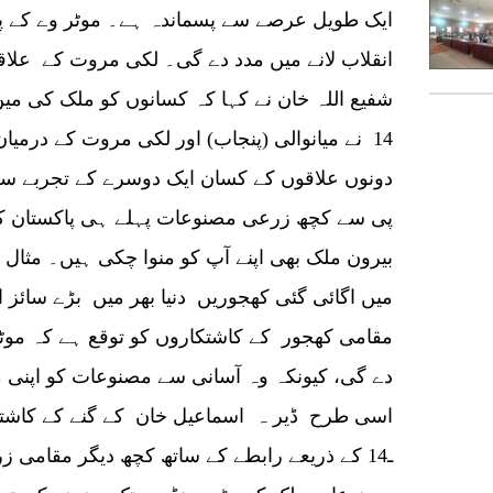
ایک طویل عرصے سے پسماندہ ہے۔ موٹر وے کے پ
انقلاب لانے میں مدد دے گی۔ لکی مروت کے علاق
شفیع اللہ خان نے کہا کہ کسانوں کو ملک کی م
14 نے میانوالی (پنجاب) اور لکی مروت کے درمی
دونوں علاقوں کے کسان ایک دوسرے کے تجربے سے 
پی سے کچھ زرعی مصنوعات پہلے ہی پاکستان کی 
بیرون ملک بھی اپنے آپ کو منوا چکی ہیں۔ مثال
میں اگائی گئی کھجوریں دنیا بھر میں بڑے سائز 
مقامی کھجور کے کاشتکاروں کو توقع ہے کہ موٹر
دے گی، کیونکہ وہ آسانی سے مصنوعات کو اپنی م
اسی طرح ڈیر ہ اسماعیل خان کے گنے کے کاشتک