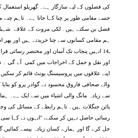
کی فصلوں کے لیے سازگار ہے۔ گھریلو استعمال کے 
جسے مقامی طور پر چنا کہا جاتا ہے۔ تاہم چنے مق
فصل بن سکتے ہیں۔ لکی مروت کے علاقے شہباز خ
ہم مقامی کسانوں سے چنا خریدتے ہیں اور پھر 
اور نقل و حمل کے اخراجات میں کمی آے گی ۔ تا
اپنے علاقوں میں پروسیسنگ یونٹ قائم کر سکیں۔
والے صحافی فاروق محسود نے گوادر پرو کو بتایا 
سے زیادہ مانگ والی اشیاء میں سے ایک ہے۔ ہما
پائن جنگلات ہیں۔ تاہم رابطے کے مسائل کی وج
رسائی حاصل نہیں کر سکتے، ''انہوں نے کہا س
حل کرے گا اور ہمارے کسان زیادہ پیسے کمائیں گے