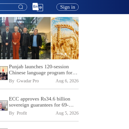
Sign in
Punjab launches 120-session
Chinese language program for
SPU
By 
Gwadar Pro
Aug 6, 2026
ECC approves Rs34.6 billion
sovereign guarantees for 69-
kilometre Sialkot-Kharian
By 
Profit
Aug 5, 2026
Motorway