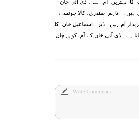
لک کا بہترین آم ہے ۔ ڈی آئی خان
ی ہیں۔ تاہم سندری، کالا چونسہ،
یدار آم ہیں۔ ڈیرہ اسماعیل خان کا
 جاتا ہے۔ ڈی آئی خان کے آم کو پہچان