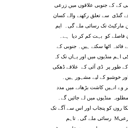
ی کے کے جنوبی علاقوں میں زرعی
ے گنڈی سے تعلق رکھنے والے کسان
ین مارکیٹ تک رسائی ملے گی۔ ایم
ان فاصلے کو بہت کم کر دیا ہے۔
فائدہ اٹھا سکتے ہیں۔ جنوبی کے
اہم منڈیوں میں اور یہاں تک کہ
 کے طور پر ڈی آئی کے علاقے ڈھکی
اور خوشبو کے لیے مشہور ہیں۔
 وے انہیں کاشت بڑھانے میں مدد
طلوبہ منڈیوں میں لے جائیں گے۔
ا روں کو پنجاب اور اس سے آگے تک
رسائی ملے گی۔ تاہم Mـ14 کے ذریعے رابطے کے ساتھ کچھ دیگر مقامی زرعی