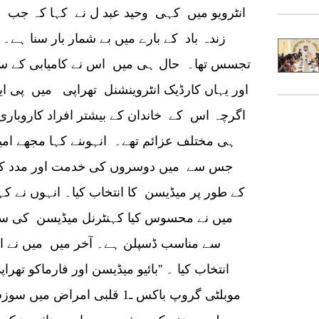
انٹرویو میں کہی وحید عبد ل نے کہا کہ جب م
زندہ باد کے بارے میں بے شمار بار سنا ہے
تجسس تھا۔ حال ہی میں اس نے کامیابی کے س
اور یہاں کارڈیک انٹروینشنل تھراپی میں پی 
اگرچہ اس کے خاندان کے بیشتر افراد کاروبار
ہی مختلف عزائم تھے۔ انہوںنے کہا مجھے ام
جس سے میں دوسروں کی خدمت اور مدد کر سک
کے طور پر میڈیسن کا انتخاب کیا۔ انہوں نے کہ
میں نے محسوس کیا کہنٹرنل میڈیسن کی سم
سے مناسب ڈسپلن ہے۔ آخر میں میں نے اپن
انتخاب کیا ۔ ''بائیو میڈیسن اور فارماکو تھر
موبلٹی گروپ باکس ـ1 قلبی امر