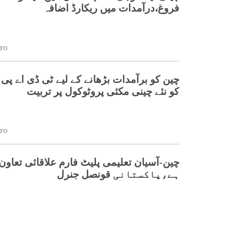
فروغ،درآمدات میں ریکارڈ اضافہ
ro
چین کو برآمدات بڑھانے کے لیے ٹی ڈی اے پی
کو نئے چینی مکئی پروٹوکول پر تربیت
ro
چین-آسیان تعلیمی پلیٹ فارم علاقائی تعاون 
ہے،پاکستانی قونصل جنرل