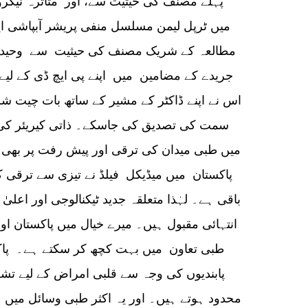
پہلے مصنف کی حیثیت سے، اور متاثرہ نیکروٹ
میں ٹرپل لیمن مسلسل منفی پریشر آبپاشی ای
مطالعہ کے شریک مصنف کی حیثیت سے وحید عب
جریدے کے مضامین میں اپنے پی ایچ ڈی کے لیے
اس نے اپنے ڈاکٹر کے مشیر کے ساتھ بات چیت 
سمت کی تصدیق کی جاسکے۔ ذاتی کیریئر کی 
میں طبی میدان کی ترقی اور پیش رفت پر بھی تو
پاکستان میں میڈیکل فیلڈ نے تیزی سے ترقی ک
باقی ہے۔ لہٰذا متعلقہ جدید ٹیکنالوجی اور اعلیٰ 
انتہائی مقبول ہیں۔ میرے خیال میں پاکستان 
طبی تعاون میں بہت کچھ کر سکتے ہے۔ پاکست
پابندیوں کی وجہ سے قلبی امراض کے لیے تش
محدود ہوتے ہیں۔ اور یہ اکثر طبی وسائل میں عد