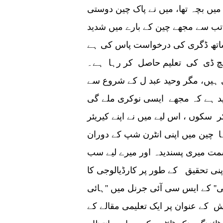
یں بچہ تھا، میں نے پاک چین دوستی
۔ تب سے مجھے چین کے بارے میں شدید
اتھ ڈگری کی درخواست پاس کی ہے
ایچ ڈی کی تعلیم حاصل کر رہا ہے۔
ی ہیں، مگر وحید عبد ل کے شروع سے
ید ہے کہ مجھے ایسی نوکری ملے گی
وں ، اس لیے میں نے اپنے کیریئر
ا چین میں اپنی انٹرن شپ کے دوران
ت میری پسندیدہ اور میرے لیے سب
ی تحقیق کے طور پر کارڈیالوجی کا
اپی'' کے ایس سی آئی جرنل میں ''ہائی
اض میں سوزش کے عنوان پر ایک تعلیمی مقالے کے