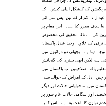
ائزنگ پینکریٹائٹس کے جراحی انتظام
ریگیشن کے کلینیکل ایپلی کیشن کے
د ل نے کم از کم تین ایس سی آئی
 نیا ہدف مقرر کیا ہے۔ اس مقام پر
شروع کی ہے تاکہ تحقیق کی مخصوص
ترقی کے علاوہ وحید عبدل پاکستان
جہ دیتا ہے۔ پچھلی دو دہائیوں میں
ی ہے، لیکن ابھی بہتری کی گنجائش
تعلیم یافتہ صلاحیتیں اب پاکستان میں
اور چین دل کے امراض کے حوالے سے
ان میں ماحولیاتی حالات اور دیگر
خیصی اور ہنگامی حالات عام طور پر
م توازن کا باعث بنتا ہے۔ اس کا یہ