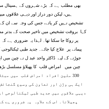
بھی مطلب ہے کہ بڑے شہروں کے ہسپتال مری
ہیں، لیکن دور دراز اور دیہی علاقوں م
تشخیص نہیں کر پاتے، جس کی وجہ سے ان کے ع
کہا بروقت تشخیص میں تاخیر صحت کے بدتر مسا
پر روکا جا سکتا تھا۔ لہذا یہ ضروری ہے کہ
پیمانے پر علاج کیا جائے۔ جدید طبی ٹیکنالوجی
جوڑنے کے لیے ڈاکٹر واحد عبد ل نے چین میں
چین میں امراض قلب کا پھیلاؤ مسلسل بڑھ ر
330 ملین افراد امراض قلب میں مبتل
ایک ہی وژن اور تعاون کی وسیع گنجائش
دیہی علاقوں میں جدید طبی ٹیکنالوجی او
پھیلانا۔ اس کے علاوہ یہ ضروری ہے ک