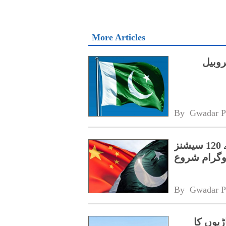
More Articles
روبیل
By 
Gwadar P
پنجاب کے اسپیشل پروٹیکشن یونٹ کے لیے 120 سیشنز
روگرام شروع
By 
Gwadar P
ڑیوں کا