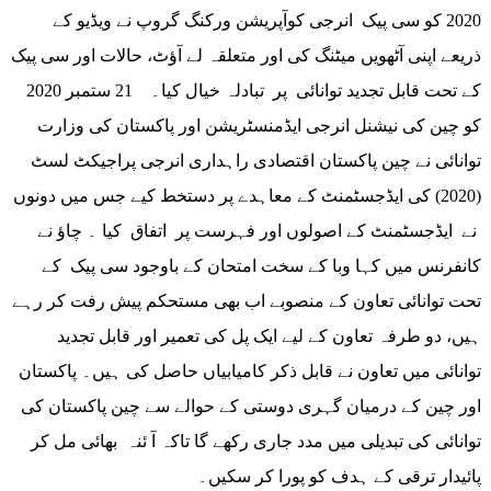
2020 کو سی پیک انرجی کوآپریشن ورکنگ گروپ نے ویڈیو کے
ذریعے اپنی آٹھویں میٹنگ کی اور متعلقہ لے آؤٹ، حالات اور سی پیک
کے تحت قابل تجدید توانائی پر تبادلہ خیال کیا۔ 21 ستمبر 2020
کو چین کی نیشنل انرجی ایڈمنسٹریشن اور پاکستان کی وزارت
توانائی نے چین پاکستان اقتصادی راہداری انرجی پراجیکٹ لسٹ
(2020) کی ایڈجسٹمنٹ کے معاہدے پر دستخط کیے جس میں دونوں
نے ایڈجسٹمنٹ کے اصولوں اور فہرست پر اتفاق کیا ۔ چاؤ نے
کانفرنس میں کہا وبا کے سخت امتحان کے باوجود سی پیک کے
تحت توانائی تعاون کے منصوبے اب بھی مستحکم پیش رفت کر رہے
ہیں، دو طرفہ تعاون کے لیے ایک پل کی تعمیر اور قابل تجدید
توانائی میں تعاون نے قابل ذکر کامیابیاں حاصل کی ہیں۔ پاکستان
اور چین کے درمیان گہری دوستی کے حوالے سے چین پاکستان کی
توانائی کی تبدیلی میں مدد جاری رکھے گا تاکہ آ ئنہ بھائی مل کر
پائیدار ترقی کے ہدف کو پورا کر سکیں۔