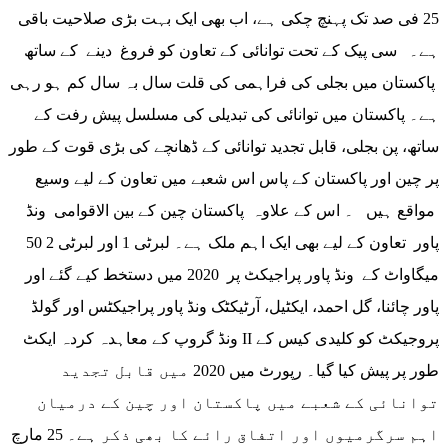
25 فی صد تک پہنچ چکی ہے، اب بھی ایک بہت بڑی صلاحیت باقی
ہے۔ سی پیک کے تحت توانائی کے تعاون کو فروغ دینے کے ساتھ
پاکستان میں بجلی کی فراہمی کی قلت سال بہ سال کم ہو رہی
ہے۔ پاکستان میں توانائی کی تبدیلی کی مسلسل پیش رفت کے
ساتھ، پن بجلی، قابل تجدید توانائی کے ڈھانچے کی بڑی قوت کے طور
پر چین اور پاکستان کے پاس اس شعبے میں تعاون کے لیے وسیع
مواقع ہیں ۔ اس کے علاوہ پاکستان چین کے بین الاقوامی ونڈ
پاور تعاون کے لیے بھی ایک اہم ملک ہے۔ لبرٹی 1 اور لبرٹی 2 50
میگاواٹ کے ونڈ پاور پراجیکٹ پر 2020 میں دستخط کیے گئے اور
پاور چائنا، گل احمد، ایکٹیل، آرٹیکٹک ونڈ پاور پراجیکٹس اور گولڈ
ونڈ گروپ کے معاہدہ کردہ ایکٹ II پروجیکٹ کو کلیدی کیس کے
طور پر پیش کیا گیا۔ رپورٹ میں 2020 میں قابل تجدید
توانائی کے شعبے میں پاکستان اور چین کے درمیان
اہم سرگرمیوں اور اتفاق رائے کا بھی ذکر ہے۔ 25 مارچ