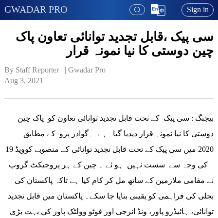
GWADAR PRO
Sign in
سی پیک ،قابل تجدید توانائی تعاون پاک
چین دوستی کا نیا نمونہ قرار
By Staff Reporter   | 
Gwadar Pro
Aug 3, 2021
بیجنگ : سی پیک کے تحت قابل تجدید توانائی تعاون کو پاک چین
دوستی کا نیا نمونہ قرار دیدیا گیا ہے ۔گوادر پرو کے مطابق
2020 میں سی پیک کے تحت قابل تجدید توانائی کے منصوبے کوویڈ 19
کی وجہ سے سست نہیں ہو ئے ۔ چین کے ہر پروجیکٹ گروپ
نے مقامی ملازمین کے ساتھ مل کر کام کیا ہے تاکہ پاکستان کی
بجلی کی فراہمی کو یقینی بنایا جا سکے۔ پاکستان میں قابل تجدید
توانائی، ہائیڈرو پاور، ونڈ انرجی اور فوٹو وولٹک پاور کی بہت بڑی