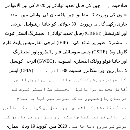
صلاحیت ہے۔ چین کی قابل تجدید توانائی پر 2020 کی بین الاقوامی
تعاون کی رپورٹ کے مطابق چین پاکستان کی توانائی میں مدد
جاری رکھے گا۔ یہ رپورٹ 30 جولائی کو چائنا رینیوایبل انرجی
(قابل تجدید توانائی) انجینئرنگ انسٹی ٹیوٹ (CREEI) اور انٹرنیشنل
انرجی انفارمیشن پلیٹ فارم (IEIP) نے مشترکہ طور پر شائع کی ۔
چینی سوسائٹی فار ہائیڈرو پاور انجینئرنگ (CSHE)، گلوبل ونڈ
انرجی کونسل (GWEC) اور چائنا فوٹو وولٹک انڈسٹری ایسوسی
ایشن (CPIA) کے ماہرین اور اسکالرز سمیت 538 افراد نے
کانفرنس میں شرکت کی۔ چائنا رینیوایبل انرجی
(قابل تجدید توانائی) انجینئرنگ انسٹی ٹیوٹ کے
ترجمان چاؤ شیچون نے کانفرنس میں کہا یہ تمام
ممالک کا مشترکہ اتفاق اور عمل بن گیا ہے کہ عالمی
توانائی کو تیز کیا جا سکے اور سبز اور کم کاربن کی
ترقی کو فروغ دیا جا ئے ۔ 2020 میں کوویڈ 19 وبائی بیماری