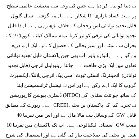
نے دنیا کو تباہ کر دیا ہے، جس کی وجہ سے معیشت عالمی سطح
پر بہت کساد بازاری کا شکار ہے۔ تاہم، گزشتہ سال گلوبل
قابل تجدید توانائی اس رجحان کے خلاف بڑھ رہی ہے۔ لہذا قابل
تجدید توانائی کی ترقی کو تیز کرنا تمام ممالک کیلئے کوویڈ 19 کے
بحران سے نمٹنے اور سبز بحالی کے حصول کے لیے ایک اہم ذریعہ
بن گیا ہے۔ ہائیڈرو پاور اب بھی چین پاکستان قابل تجدید توانائی
تعاون میں ایک بڑی طاقت ہے۔چائنا رینیوایبل انرجی (قابل تجدید
توانائی) انجینئرنگ انسٹی ٹیوٹ سی پیک انرجی پلاننگ ایکسپرٹ
گروپ کا ایک اہم رکن ہے اور اس نے نیشنل ٹرانسمیشن اینڈ
ڈسٹری بیوشن کارپوریشن (NTDC) کے ساتھ جوائنٹ سٹڈی کی
ہے۔ رپورٹ کے مطابق CREEI نے تجزیہ کیا کہ پاکستان پن بجلی
کے وسائل سے مالا مال ہے اور اس میں تقریبا 40 GW قابل
استفادہ ٹیکنالوجی ہے۔ اب تک پاکستان میں تقریبا 10 GW نصب
شدہ پن بجلی کی صلاحیت تیار کی گئی ہے اور استعمال کی شرح