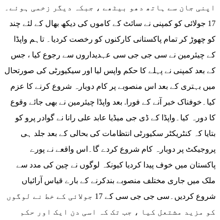
اپنی جان سے ہاتھ دھو بیٹھے ، جبکہ دیگر زخمی ہوئے۔
17 جولائی کو کمپنی نے سائٹ کے کاموں کی دیکھ بھال کے لئے چند
کو چھوڑ کر تمام پاکستانی کارکنوں کو رخصت کردیا۔ تاہم واپڈا
کے چیئرمین نے سی جی جی سی عہدیداروں سے رجوع کیا ، جس
کے بعد کمپنی نے پہلے کا حکم واپس لیا اور سیکیورٹی کی صورتحال
میں بہتری کے بعد اس منصوبے پر کام دوبارہ شروع کرنے کا عزم
کیا۔خوفناک خبر آنے کے فورا. بعد واپڈا چیئرمین نے بھی جائے وقوع
کا دورہ کیا۔واپڈا کے ڈی جی میڈیا عابد علی رانا نے گوادر پرو کو
بتایا کہ کنٹریکٹر سکیورٹی انتظامات کی بحالی کے بعد جلد ہی
پروجیکٹ پر دوبارہ کام شروع کردے گا۔اس واقعے نے پورے
پاکستان میں خوف پیدا کردیا کیونکہ لوگوں نے چین کی مدد سے
ملک میں جاری مختلف منصوبے بندکرنے کے بارے قیاس آرائیاں
شروع کردیں۔سی جی جی سی کے 17 جولائی کے خط نے لوگوں
کو مزید مشتعل کیا ، جب تک کہ اسی دن ایک اور حکم