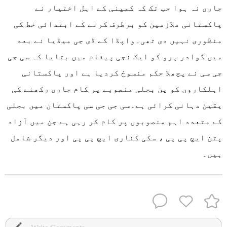
جاری نہ ہوا جب تک کہ کمپنی کے اہل اختیار نے
پاکستانی ملازمین کو برطرف کرنے کے ابتدائی خط کی
منظوری نہیں دی تھی۔واپڈا کے ڈی جی میڈیا نے بعد
میں گوادر پرو کو ایک نجی پیغام میں بتایا کہ سی جی
جی سی نے پچھلا حکم منسوخ کردیا ہے اور پاکستانی
اہلکاروں کو پن بجلی منصوبے پر کام جاری رکھنے کی
یقین دہانی کرائی ہے۔سی جی جی سی پاکستان میں بجلی
کے متعدد اہم منصوبوں پر کام کر رہی ہے جن میں آزاد
پتن ایچ پی پی ، سکی کناری ایچ پی پی اور دیگر شامل
ہیں۔