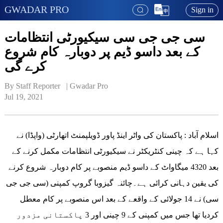
GWADAR PRO
Sign in
سی جی جی سی سیکیورٹی انتظامات
کے بعد داسو ڈیم پر دوبارہ کام شروع
کرے گی
By Staff Reporter   | 
Gwadar Pro
Jul 19, 2021
اسلام آباد : پاکستان کی واٹر اینڈ پاور ڈویلپمنٹ اتھارٹی (واپڈا) نے
کہا ہے کہ چینی کنٹریکٹر نے سیکیورٹی انتظامات مکمل کرنے کے
بعد 4320 میگاواٹ کے داسو ڈیم منصوبے پر کام دوبارہ شروع کرنے
کی یقین دہانی کرائی ہے۔چائنہ گیزوبا گروپ کمپنی (سی جی جی
سی) نے 14 جولائی کے واقعے کے بعد اس منصوبے پر کام معطل
کردیا تھا جس میں کمپنی کے 9 چینی اور 3 پاکستانی مزدور