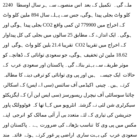
ملے گی۔ تکمیل کے بعد اس منصوبے سے ہر سال اوسطا 2240
کلو واٹ بجلی پیدا ہوگی، جس سے پہلے سال 894 ملین کلو واٹ
بجلی پیدا ہوگی اور CO2 کے اخراج میں 779900 ٹن کمی واقع
ہوگی۔ ایک اندازے کے مطابق 25 سالوں میں بجلی کی کل پیداوار
تقریبا 21.4 بلین کلو واٹ ہوگی اور CO2 کے اخراج میں تقریبا
18.62 ملین ٹن تخفیف ہوگی، جو سعودی توانائی کے ڈھانچے کو
موثر طریقے سے بہتر بنائے گی۔ پاکستان اور سعودی عرب کے
حالات ایک جیسے ہیں اور پی وی توانائی کو ترقی دینے کا مطالبہ
کرتے ہیں۔ چینی اکیڈمی آف سائنس (سی اے ایس) کے اسکالر،
چائنا سوسائٹی آف نیچرل ریسورسز (سی ایس این آر) کے ایگزیکٹو
سیکرٹری شن لئی نے گزشتہ انٹرویو میں کہا تھا کہ فوٹوولٹک پاور
جنریشن کی تیاری کے لئے متعدد بی آر آئی ممالک کو انرجی اپنے
مکس میں پی وی کا تناسب بڑھانے کی ضرورت ہے ۔ پاکستان اور
سعودی عرب کی بہت ساری اراضی پر غور کرتے ہوئے فائدہ مند