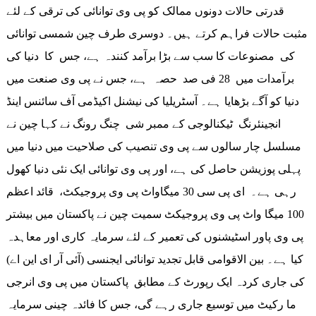
قدرتی حالات دونوں ممالک کو پی وی توانائی کی ترقی کے لئے
مثبت حالات فراہم کرتے ہیں۔ دوسری طرف چین شمسی توانائی
کی مصنوعات کا سب سے بڑا برآمد کنندہ ہے، جس کا دنیا کی
برآمدات میں 28 فی صد حصہ ہے، جس نے پی وی صنعت میں
دنیا کو آگے بڑھایا ہے۔ آسٹریلیا کی نیشنل اکیڈمی آف سائنس اینڈ
انجینئرنگ ٹیکنالوجی کے ممبر شی چنگ رونگ نے کہا چین نے
مسلسل چار سالوں سے پی وی تنصیب کی صلاحیت میں دنیا میں
پہلی پوزیشن حاصل کی ہے، اور پی وی توانائی ایک نئی دنیا کھول
رہی ہے۔ ای پی سی 30 میگاواٹ پی وی پروجیکٹ، قائد اعظم
100 میگا واٹ پی وی پروجیکٹ سمیت چین نے پاکستان میں بیشتر
پی وی پاور اسٹیشنوں کی تعمیر کے لئے سرمایہ کاری اور معاہدہ
کیا ہے۔ بین الاقوامی قابل تجدید توانائی ایجنسی (آئی آر ای این اے)
کی جاری کردہ ایک رپورٹ کے مطابق پاکستان میں پی وی انرجی
ما رکیٹ میں توسیع جاری رہے گی، جس کا فائدہ چینی سرمایہ