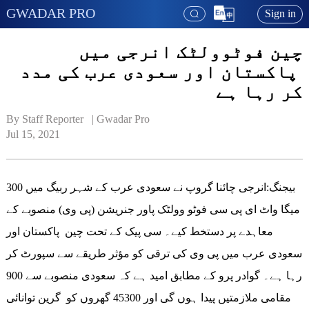
GWADAR PRO
Sign in
چین فوٹوولٹک انرجی میں
پاکستان اور سعودی عرب کی مدد
کر رہا ہے
By Staff Reporter   | 
Gwadar Pro
Jul 15, 2021
بیجنگ:انرجی چائنا گروپ نے سعودی عرب کے شہر ربیگ میں 300
میگا واٹ ای پی سی فوٹو وولٹک پاور جنریشن (پی وی) منصوبے کے
معاہدے پر دستخط کیے۔ سی پیک کے تحت چین پاکستان اور
سعودی عرب میں پی وی کی ترقی کو مؤثر طریقے سے سپورٹ کر
رہا ہے۔ گوادر پرو کے مطابق امید ہے کہ سعودی منصوبے سے 900
مقامی ملازمتیں پیدا ہوں گی اور 45300 گھروں کو گرین توانائی