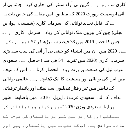
کاری سے ہوا ہے۔ گرین بی آرآء سنٹر کی جاری کردہ چائنا بی آر
آئی انوسمنٹ رپورٹ 2020 کے مطابق اس مقالے کی خاص بات یہ
ہے کہ قابل تجدید توانائی کی سرمایہ کاری (شمسی، ہوا، پن
بجلی) چین کی بیرون ملک توانائی کی زیادہ سرمایہ کاری ہے ـ
جس کا حصہ 2019 میں 38 فیصد سے بڑھ کر 57 فیصد ہوگیا
ہے۔ 2020 میں ان میں ایشیاء کو چینی بی آر آئی کی سب سے بڑی
سرمایہ کاری (2020 میں تقریبا 54 فی صد ) حاصل ہے۔ سعودی
عرب تیل کی صنعت پر بہت زیادہ انحصار کرتا ہے، اس کے نتیجے
میں اس کی توانائی اور معیشت کا ایک ڈھانچہ ہے۔ عالمی توانائی
کے تناظر میں تیز رفتار تبدیلیوں سے نمٹنے اور پائیدار ترقیاتی
اہداف کے لئے سعودی عرب نے اپریل 2016 میں باضابطہ طور
پر اپنا ''سعودی ویژن 2030 ''شروع کیا، جو توانائی کی
منتقلی اور کاربن میں کمی پر پاکستان کی توجہ کے
ساتھ موافق ہے۔ اس کے نتیجے میں پاکستان، چین اور