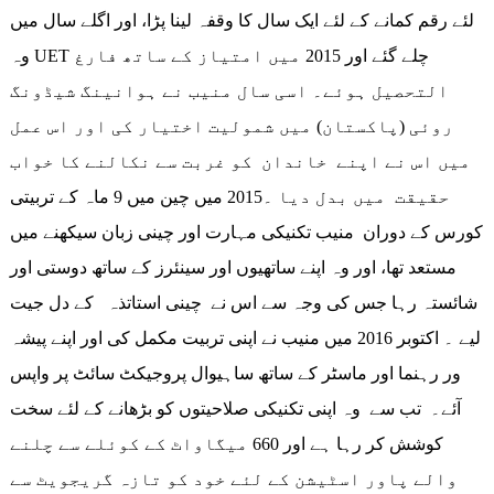
لئے رقم کمانے کے لئے ایک سال کا وقفہ لینا پڑا، اور اگلے سال میں
وہ UET چلے گئے اور 2015 میں امتیاز کے ساتھ فارغ
التحصیل ہوئے۔ اسی سال منیب نے ہوانینگ شیڈونگ
روئی (پاکستان) میں شمولیت اختیار کی اور اس عمل
میں اس نے اپنے خاندان کو غربت سے نکالنے کا خواب
حقیقت میں بدل دیا ۔2015 میں چین میں 9 ماہ کے تربیتی
کورس کے دوران منیب تکنیکی مہارت اور چینی زبان سیکھنے میں
مستعد تھا، اور وہ اپنے ساتھیوں اور سینئرز کے ساتھ دوستی اور
شائستہ رہا جس کی وجہ سے اس نے چینی استاتذہ کے دل جیت
لیے ۔ اکتوبر 2016 میں منیب نے اپنی تربیت مکمل کی اور اپنے پیشہ
ور رہنما اور ماسٹر کے ساتھ ساہیوال پروجیکٹ سائٹ پر واپس
آئے۔ تب سے وہ اپنی تکنیکی صلاحیتوں کو بڑھانے کے لئے سخت
کوشش کر رہا ہے اور 660 میگاواٹ کے کوئلے سے چلنے
والے پاور اسٹیشن کے لئے خود کو تازہ گریجویٹ سے