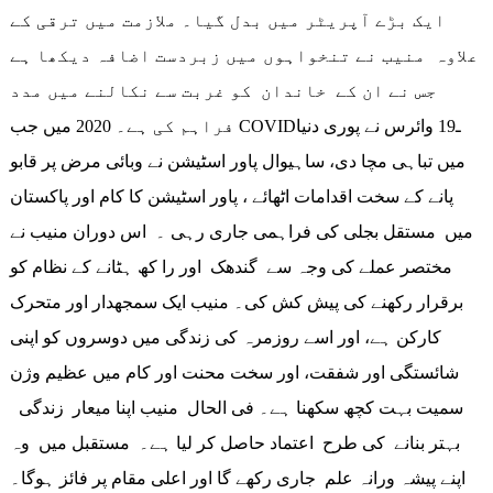
ایک بڑے آپریٹر میں بدل گیا۔ ملازمت میں ترقی کے
علاوہ منیب نے تنخواہوں میں زبردست اضافہ دیکھا ہے
جس نے ان کے خاندان کو غربت سے نکالنے میں مدد
فراہم کی ہے۔ 2020 میں جب COVIDـ19 وائرس نے پوری دنیا
میں تباہی مچا دی، ساہیوال پاور اسٹیشن نے وبائی مرض پر قابو
پانے کے سخت اقدامات اٹھائے ، پاور اسٹیشن کا کام اور پاکستان
میں مستقل بجلی کی فراہمی جاری رہی ۔ اس دوران منیب نے
مختصر عملے کی وجہ سے گندھک اور را کھ ہٹانے کے نظام کو
برقرار رکھنے کی پیش کش کی۔ منیب ایک سمجھدار اور متحرک
کارکن ہے، اور اسے روزمرہ کی زندگی میں دوسروں کو اپنی
شائستگی اور شفقت، اور سخت محنت اور کام میں عظیم وژن
سمیت بہت کچھ سکھنا ہے۔ فی الحال منیب اپنا میعار زندگی
بہتر بنانے کی طرح اعتماد حاصل کر لیا ہے۔ مستقبل میں وہ
اپنے پیشہ ورانہ علم جاری رکھے گا اور اعلی مقام پر فائز ہوگا۔