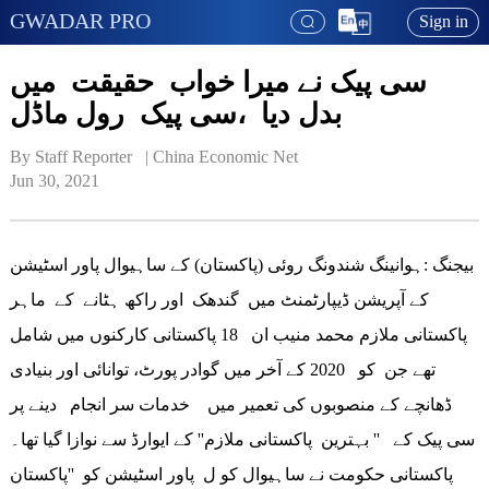
GWADAR PRO
Sign in
سی پیک نے میرا خواب حقیقت میں
بدل دیا ،سی پیک رول ماڈل
By Staff Reporter   | 
China Economic Net
Jun 30, 2021
بیجنگ :ہوانینگ شندونگ روئی (پاکستان) کے ساہیوال پاور اسٹیشن
کے آپریشن ڈیپارٹمنٹ میں گندھک اور راکھ ہٹانے کے ماہر
پاکستانی ملازم محمد منیب ان 18 پاکستانی کارکنوں میں شامل
تھے جن کو 2020 کے آخر میں گوادر پورٹ، توانائی اور بنیادی
ڈھانچے کے منصوبوں کی تعمیر میں خدمات سر انجام دینے پر
سی پیک کے '' بہترین پاکستانی ملازم'' کے ایوارڈ سے نوازا گیا تھا۔
پاکستانی حکومت نے ساہیوال کو ل پاور اسٹیشن کو ''پاکستان