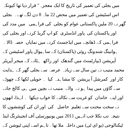
میں بجلی کی تعمیر کی تاریخ کا ایک معجزہ'' قرار دیا تھا کیونکہ
اس اسٹیشن کی تعمیر میں محض 22 ماہ 8 دن لگے تھے۔ بجلی
گھر نے 20 ملین پاکستانی عوام کو بجلی کی فراہمی میں مدد کی
اور پاکستان کی پاور انڈسٹری کو اپ گریڈ کرنے اور بجلی کی
فراہمی کے ڈھانچے میں ایڈجسٹ کرنے میں نمایاں حصہ ڈالا ۔
ہوانینگ شندونگ روئی (پاکستان) کے ساہیوال پاور اسٹیشن کے
آپریشن ڈیپارٹمنٹ میں گندھک اور راکھ ہٹانے کے میجر آپریٹر
محمد منیب نے تین سال سے زیادہ عرصہ سے بجلی گھر کے ہدایت
کار اور کمرشل آ پریشن کا مشاہدہ کیا ۔ حویلی لکھا کے چھوٹے
سے گاؤں میں پیدا ہو نے والے منیب نے بچپن میں ہی کالج جانے
اور اپنے خاندان کو غربت سے نکالنے کا خواب دیکھا ۔ لہذا، انھوں
نے سخت محنت سے تعلیم حاصل کی اور ان کی کوششوں کا
نتیجہ تب نکلا جب انہیں 2011 میں یونیورسٹی آف انجینئرنگ اینڈ
ٹیکنالوجی (یو ای ٹی) میں داخلہ ملا تھا۔ تاہم اسے اپنی ٹیوشن کے