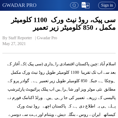
GWADAR PRO
Sign in
سی پیک، روڈ نیٹ ورک 1100 کلومیٹر
مکمل ، 850 کلومیٹر زیر تعمیر
By Staff Reporter   | 
Gwadar Pro
May 27, 2021
اسلام آباد :چین پاکستان اقتصادی راہداری (سی پیک )کے آغاز کے
بعد سے اب تک تقریبا 1100 کلومیٹر طویل روڈ نیٹ ورک مکمل
ہوچکا ہے جبکہ 850 کلومیٹر طویل زیر تعمیر ہے۔ گوادر پرو کے
مطابق نئی موٹر ویز اور شاہراہیں اب پبلک پرائیویٹ پارٹنرشپ
پالیسی کے زریعے تعمیر کی جا رہی ہیں۔ ورلڈ اکنامک فورم نے
پہلے ہی یہ اطلاع دی ہے کہ پاکستان اچھے روڈ نیٹ ورک
کیساتھ ایران ، روس ، بنگلہ دیش ، ویتنام اور بہت سے دوسرے