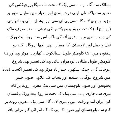
ممالک سے آگے ہے۔ سی پیک کے تحت نئے میگا پروجیکٹس کی
تعمیر سے پاکستان اپنی درجہ بندی اور معیار میں نمایاں طور پر
مزید بہتری لائے گا۔ سی پی ای سی اور نیشنل ہائی وے اتھارٹی
(این ایچ اے) کے تحت روڈ پروجیکٹس کی ترقی سے نہ صرف ملک
کی درجہ بندی میں بہتری آئے گی بلکہ اس سے روڈ نیٹ ورک ،
نقل و حمل اور لاجسٹک کا معیار بھی اچھا ہوگا۔ اگلے دو
ہفتوں میں 69 کلومیٹر طویل سیالکوٹ۔ کھاریاں موٹر وے اور 62
کلومیٹر طویل ملتان۔ لودھراں ہائی وے کی تعمیر بھی شروع
ہوجائے گی۔ جبکہ سکھر۔ حیدرآباد موٹر وے کی تعمیر اگست 2021
میں شروع ہوگی۔ سندھ اور پنجاب کے علاوہ صوبہ خیبر
پختونخوا اور صوبہ بلوچستان میں سی پیک مغربی روٹ پر کام
تیزی سے جاری ہے۔ سی پیک کے تحت نیا روڈ نیٹ ورک پاکستان
کی ایران آمد و رفت میں بہتری لائے گا۔ سی پیک مغربی روٹ پر
کام سے بلوچستان اور صوبہ کے پی کے کے انتہائی کم ترقی یافتہ