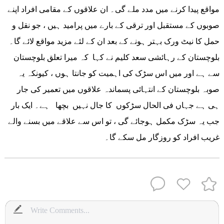
مواقع پیدا کرنے میں مدد ملے گی۔ ان علاقوں کے مقامی افراد اپنے
صوبوں کے مستقبل اور ترقی کے بارے میں پرامید ہیں ، جو نقل و
حمل کا نیٹ ورک بہتر ہونے کے بعد ان کے لئے مزید مواقع لائے گا۔
بلوچستان کے رہائشی سعد کلیم نے کہا کہ میرا تعلق بلوچستان
سے ہے اور میں اس سڑک کی اہمیت کو جانتا ہوں ، کیونکہ یہ
صوبہ بلوچستان کے انتہائی پسماندہ علاقوں میں تعمیر کی جار
ہی ہے جہاں فی الحال سڑکوں کا جال نہیں بچھا ہے۔ ایک بار
جب یہ سڑک مکمل ہوجائے گی ، تو اس سے علاقے میں بسنے والے
غریب افراد کو روزگار مل سکے گا۔