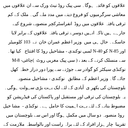
علاقوں کو فائدہ ہوگا۔ سی پیک روڈ نیٹ ورک سے ان علاقوں میں
معاشی سرگرمیوں کو فروغ دینے میں مدد ملے گی۔ ملک کے کم
ترقی یافتہ علاقوں میں روڈ انفراسٹرکچر منصوبے شروع کیے
جارہے ہیں تاکہ انہیں دوسرے ترقی یافتہ علاقوں کے برابر لایا
جاسکے۔ حال ہی میں وزیر اعظم عمران خان نے 103 کلومیٹر
لمبی نوکندی - مشاخیل روڈ کا افتتاح کیا تھا۔ N-40 کو N-85 اور
M-8 سے منسلک کرنے کے بعد ، ( سی پیک مغربی روٹ )چاغی-
نوکنڈی سیکٹر کو گوادر سے جوڑنے سے پورا دور دراز خطہ کھل
جائے گا۔ وزیر اعظم کے مطابق نوکندی - مشاخیل منصوبہ
بلوچستان کی بکھر ی آبادی کے لئے ایک بہت بڑی سہولت ہوگی۔
یہ بلوچستان کی ترقی اور مستقبل اور پاکستان کی فیڈریشن کو
مضبوط بنانے کے لئے بہت اہمیت کا حامل ہے۔ نوکنڈی - مشا خیل
روڈ منصوبہ دو سال میں مکمل ہوگا اور اس سے بلوچستان میں
تقریبا چار ہزار افراد کے لئے براہ راست اور بالواسطہ ملازمت کے